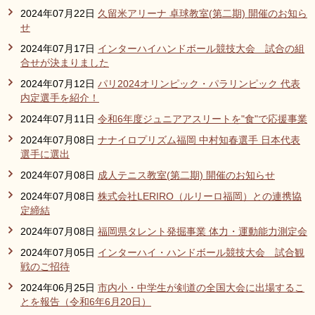
2024年07月22日
久留米アリーナ 卓球教室(第二期) 開催のお知ら
せ
2024年07月17日
インターハイハンドボール競技大会 試合の組
合せが決まりました
2024年07月12日
パリ2024オリンピック・パラリンピック 代表
内定選手を紹介！
2024年07月11日
令和6年度ジュニアアスリートを"食"で応援事業
2024年07月08日
ナナイロプリズム福岡 中村知春選手 日本代表
選手に選出
2024年07月08日
成人テニス教室(第二期) 開催のお知らせ
2024年07月08日
株式会社LERIRO（ルリーロ福岡）との連携協
定締結
2024年07月08日
福岡県タレント発掘事業 体力・運動能力測定会
2024年07月05日
インターハイ・ハンドボール競技大会 試合観
戦のご招待
2024年06月25日
市内小・中学生が剣道の全国大会に出場するこ
とを報告（令和6年6月20日）