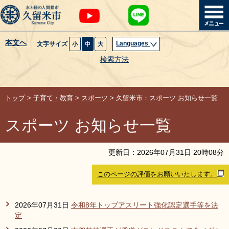
本文へ
Languages
文字サイズ
小
中
大
暮らし・届出
検索方法
子育て・教育
トップ
>
子育て・教育
>
スポーツ
> 久留米市：スポーツ お知らせ一覧
健康・医療・福祉
スポーツ お知らせ一覧
観光魅力・イベント
更新日：
2026
年
07
月
31
日
20
時
08
分
創業・産業・ビジネス
このページの評価をお願いいたします。
計画・政策
2026年07月31日
令和8年トップアスリート強化認定選手等を決
定
サイトマップ
組織から探す