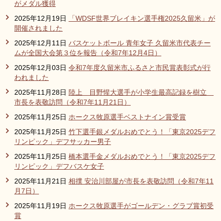
がメダル獲得
2025年12月19日
「WDSF世界ブレイキン選手権2025久留米」が
開催されました
2025年12月11日
バスケットボール 青年女子 久留米市代表チー
ムが全国大会第３位を報告（令和7年12月4日）
2025年12月03日
令和7年度久留米市ふるさと市民賞表彰式が行
われました
2025年11月28日
陸上 目野惺大選手が小学生最高記録を樹立
市長を表敬訪問（令和7年11月21日）
2025年11月25日
ホークス牧原選手ベストナイン賞受賞
2025年11月25日
竹下選手銀メダルおめでとう！「東京2025デフ
リンピック」デフサッカー男子
2025年11月25日
橋本選手金メダルおめでとう！「東京2025デフ
リンピック」デフバスケ女子
2025年11月21日
相撲 安治川部屋が市長を表敬訪問（令和7年11
月7日）
2025年11月19日
ホークス牧原選手がゴールデン・グラブ賞初受
賞