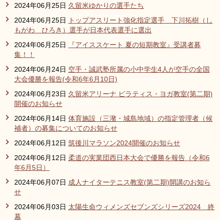
2024年06月25日
久留米ゆかりの選手たち
2024年06月25日
トップアスリート強化指定選手 下川拓樹（し
もがわ ひろき）選手が日本代表選手に選出
2024年06月25日
『アイススケート 夏の短期教室』受講者募
集！！
2024年06月24日
空手・誠武塾所属の小中学生4人が空手の全国
大会優勝を報告(令和6年6月10日)
2024年06月23日
久留米アリーナ ピラティス・ヨガ教室(第二期)
開催のお知らせ
2024年06月14日
体育施設（三潴・城島地域）の指定管理者（候
補者）の募集についてのお知らせ
2024年06月12日
筑後川マラソン2024開催のお知らせ
2024年06月12日
柔道の実業団西日本大会で優勝を報告（令和6
年6月5日）
2024年06月07日
成人ナイターテニス教室(第二期)開講のお知ら
せ
2024年06月03日
太陽生命ウィメンズセブンズシリーズ2024 終
幕