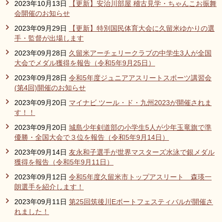
2023年10月13日
【更新】安治川部屋 稽古見学・ちゃんこお振舞
会開催のお知らせ
2023年09月29日
【更新】特別国民体育大会に久留米ゆかりの選
手・監督が出場します
2023年09月28日
久留米アーチェリークラブの中学生3人が全国
大会でメダル獲得を報告（令和5年9月25日）
2023年09月28日
令和5年度ジュニアアスリートスポーツ講習会
(第4回)開催のお知らせ
2023年09月20日
マイナビ ツール・ド・九州2023が開催されま
す！！
2023年09月20日
城島少年剣道部の小学生5人が少年玉竜旗で準
優勝・全国大会で３位を報告（令和5年9月14日）
2023年09月14日
友永和子選手が世界マスターズ水泳で銀メダル
獲得を報告（令和5年9月11日）
2023年09月12日
令和5年度久留米市トップアスリート 森瑛一
朗選手を紹介します！
2023年09月11日
第25回筑後川Eボートフェスティバルが開催さ
れました！