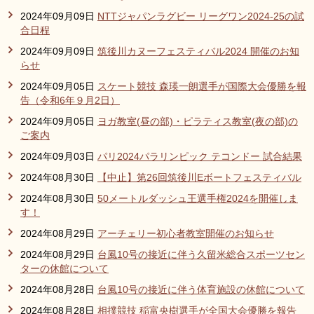
2024年09月09日
NTTジャパンラグビー リーグワン2024-25の試
合日程
2024年09月09日
筑後川カヌーフェスティバル2024 開催のお知
らせ
2024年09月05日
スケート競技 森瑛一朗選手が国際大会優勝を報
告（令和6年９月2日）
2024年09月05日
ヨガ教室(昼の部)・ピラティス教室(夜の部)の
ご案内
2024年09月03日
パリ2024パラリンピック テコンドー 試合結果
2024年08月30日
【中止】第26回筑後川Eボートフェスティバル
2024年08月30日
50メートルダッシュ王選手権2024を開催しま
す！
2024年08月29日
アーチェリー初心者教室開催のお知らせ
2024年08月29日
台風10号の接近に伴う久留米総合スポーツセン
ターの休館について
2024年08月28日
台風10号の接近に伴う体育施設の休館について
2024年08月28日
相撲競技 稲富央樹選手が全国大会優勝を報告