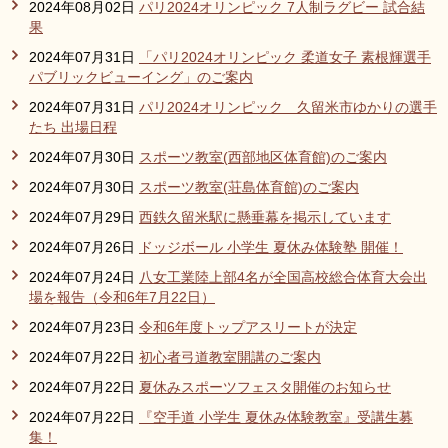
2024年08月02日
パリ2024オリンピック 7人制ラグビー 試合結
果
2024年07月31日
「パリ2024オリンピック 柔道女子 素根輝選手
パブリックビューイング」のご案内
2024年07月31日
パリ2024オリンピック 久留米市ゆかりの選手
たち 出場日程
2024年07月30日
スポーツ教室(西部地区体育館)のご案内
2024年07月30日
スポーツ教室(荘島体育館)のご案内
2024年07月29日
西鉄久留米駅に懸垂幕を掲示しています
2024年07月26日
ドッジボール 小学生 夏休み体験塾 開催！
2024年07月24日
八女工業陸上部4名が全国高校総合体育大会出
場を報告（令和6年7月22日）
2024年07月23日
令和6年度トップアスリートが決定
2024年07月22日
初心者弓道教室開講のご案内
2024年07月22日
夏休みスポーツフェスタ開催のお知らせ
2024年07月22日
『空手道 小学生 夏休み体験教室』受講生募
集！