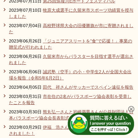
2023年07月11日
第25回筑後川Eボートフェスティバル
2023年07月10日
牧原大成選手に久留米市スポーツ功績賞を授与
しました
2023年07月04日
高校野球県大会の旧優勝旗が市に寄贈されまし
た
2023年06月26日
「ジュニアアスリートを"食"で応援！」事業の
贈呈式が行われました
2023年06月26日
久留米市からパラスターを目指す選手が選出さ
れました
2023年06月06日
誠武塾（空手）の小・中学生2人が全国大会出
場を報告（令和5年6月2日）
2023年04月05日
田代 祥さんがサッカーでスペイン遠征を報告
2023年03月31日
市在住の2名がパラスポーツ協会表彰を受章し
たことを報告
2023年03月30日
熊丸弘一さんと岩崎満男さんが公益財団法人日
本パラスポーツ協会会長表彰式で功労章を受章されました！
2023年03月29日
伊福 浩さんが福岡県スポーツ功労表彰を受章
されました！