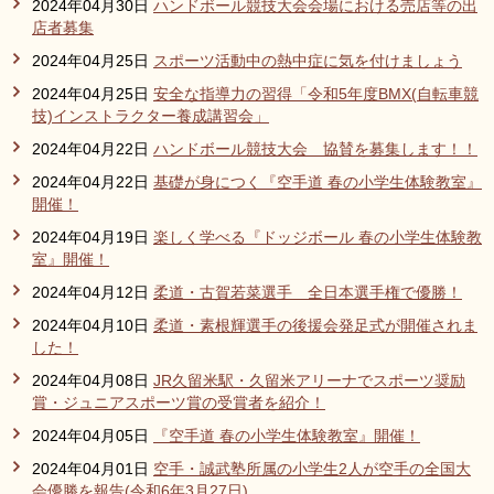
2024年04月30日
ハンドボール競技大会会場における売店等の出
店者募集
2024年04月25日
スポーツ活動中の熱中症に気を付けましょう
2024年04月25日
安全な指導力の習得「令和5年度BMX(自転車競
技)インストラクター養成講習会」
2024年04月22日
ハンドボール競技大会 協賛を募集します！！
2024年04月22日
基礎が身につく『空手道 春の小学生体験教室』
開催！
2024年04月19日
楽しく学べる『ドッジボール 春の小学生体験教
室』開催！
2024年04月12日
柔道・古賀若菜選手 全日本選手権で優勝！
2024年04月10日
柔道・素根輝選手の後援会発足式が開催されま
した！
2024年04月08日
JR久留米駅・久留米アリーナでスポーツ奨励
賞・ジュニアスポーツ賞の受賞者を紹介！
2024年04月05日
『空手道 春の小学生体験教室』開催！
2024年04月01日
空手・誠武塾所属の小学生2人が空手の全国大
会優勝を報告(令和6年3月27日)