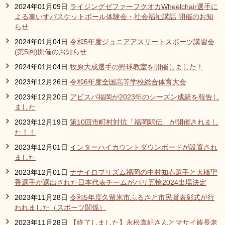
2024年01月09日
ライジングゼファーフクオカWheelchair選手に
よる車いすバスケットボール体験会・社会福祉講話 開催のお知
らせ
2024年01月04日
令和5年度ジュニアアスリートスポーツ講習会
(第5回)開催のお知らせ
2024年01月04日
牧原大成選手の野球教室を開催しました！
2023年12月26日
令和6年度全国高等学校総合体育大会
2023年12月20日
アビスパ福岡が2023年のシーズン成績を報告し
ました
2023年12月19日
第10回市町村対抗「福岡駅伝」が開催されまし
た！！
2023年12月01日
インターハイカウントダウンボードが設置され
ました
2023年12月01日
ナナイロプリズム福岡の中村知春選手と大橋聖
香選手が選出された日本代表チームがパリ五輪2024出場決定
2023年11月28日
令和5年度久留米市ふるさと市民賞表彰式が行
われました（スポーツ関係）
2023年11月28日
【終了しました】永松真紀さんとマサイ族長老