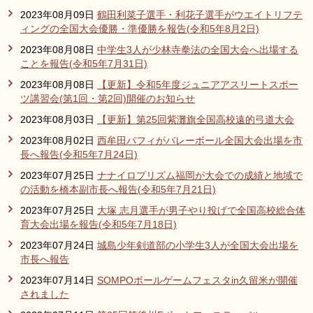
2023年08月09日
鶴田利菜子選手・利花子選手がウエイトリフテ
ィングの全国大会優勝・準優勝を報告(令和5年8月2日)
2023年08月08日
中学生3人が少林寺拳法の全国大会へ出場する
ことを報告(令和5年7月31日)
2023年08月08日
【更新】令和5年度ジュニアアスリートスポー
ツ講習会(第1回・第2回)開催のお知らせ
2023年08月03日
【更新】第25回紫灘旗全国高校遠的弓道大会
2023年08月02日
西牟田パフィがバレーボール全国大会出場を市
長へ報告(令和5年7月24日)
2023年07月25日
ナナイロプリズム福岡が大会での成績と地域で
の活動を橋本副市長へ報告(令和5年7月21日)
2023年07月25日
大塚 志月選手が男子やり投げで全国高校総合体
育大会出場を報告(令和5年7月18日)
2023年07月24日
城島少年剣道部の小学生3人が全国大会出場を
市長へ報告
2023年07月14日
SOMPOボールゲームフェスタin久留米が開催
されました