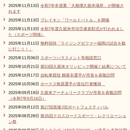
2025年11月13日
令和7年冬巡業「大相撲久留米場所」が開催さ
れます
2025年11月13日
ブレイキン「ワールドバトル」を開催
2025年11月13日
令和7年度久留米市功労者表彰式が行われまし
た（スポーツ関係）
2025年11月11日
無料招待「ライジングゼファー福岡の試合を観
に行こう！」
2025年11月06日
スポーツハラスメント等相談窓口
2025年10月21日
第53回久留米オリンピック開催と結果について
2025年10月17日
自転車競技 鶴葵衣選手が市長を表敬訪問
2025年10月06日
ホークス牧原選手が首位打者獲得
2025年09月19日
久留米アーチェリークラブが市長を表敬訪問
（令和7年9月16日）
2025年09月12日
第27回筑後川Eボートフェスティバル
2025年08月28日
第35回クロスロードスポーツ・レクリエーショ
ン祭