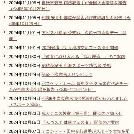
2024年11月05日
自転車競技 鶴葵衣選手が全国大会優勝を報告
（令和6年10月29日）
2024年11月05日
相撲 安治川部屋が開舎及び関取誕生を報告（令
和6年10月29日）
2024年11月01日
アビスパ福岡 公式戦「久留米市応援デー」開
催！
2024年11月01日
2024健康づくり地域交流フェスタを開催
2024年10月30日
『教育に取り入れる「鴻江理論」』のご案内
2024年10月30日
稲積茂紀氏 生涯スポーツ功労者 受彰
2024年10月24日
第52回久留米オリンピック
2024年10月24日
バスケットボール 青年女子 久留米市代表チー
ムが全国大会出場を報告（令和6年10月18日）
2024年10月24日
令和6年度久留米市顕彰表彰式が行われました
（スポーツ関係）
2024年10月23日
成人テニス教室（第三期） 開催のお知らせ
2024年10月15日
『みづスポ 健康フェスタ』 開催のご案内
2024年10月07日
テコンドー・田中光哉選手がスポーツ大賞を受