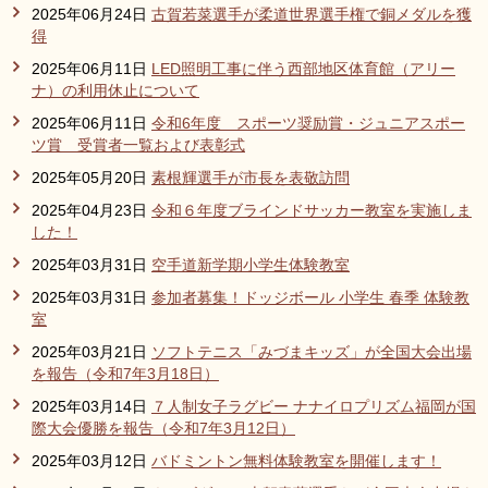
2025年06月24日
古賀若菜選手が柔道世界選手権で銅メダルを獲
得
2025年06月11日
LED照明工事に伴う西部地区体育館（アリー
ナ）の利用休止について
2025年06月11日
令和6年度 スポーツ奨励賞・ジュニアスポー
ツ賞 受賞者一覧および表彰式
2025年05月20日
素根輝選手が市長を表敬訪問
2025年04月23日
令和６年度ブラインドサッカー教室を実施しま
した！
2025年03月31日
空手道新学期小学生体験教室
2025年03月31日
参加者募集！ドッジボール 小学生 春季 体験教
室
2025年03月21日
ソフトテニス「みづまキッズ」が全国大会出場
を報告（令和7年3月18日）
2025年03月14日
７人制女子ラグビー ナナイロプリズム福岡が国
際大会優勝を報告（令和7年3月12日）
2025年03月12日
バドミントン無料体験教室を開催します！