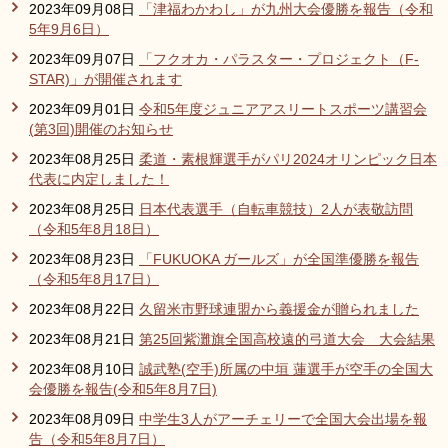
2023年09月08日
「津福わかわし」が九州大会優勝を報告（令和
5年9月6日）
2023年09月07日
「フクオカ・パラスター・プロジェクト（F-
STAR)」が開催されます
2023年09月01日
令和5年度ジュニアアスリートスポーツ講習会
(第3回)開催のお知らせ
2023年08月25日
柔道・素根輝選手がパリ2024オリンピック日本
代表に内定しました！
2023年08月25日
日本代表選手（自転車競技）2人が表敬訪問
（令和5年8月18日）
2023年08月23日
「FUKUOKA ガールズ」が全国準優勝を報告
（令和5年8月17日）
2023年08月22日
久留米市野球連盟から義援金が贈られました
2023年08月21日
第25回紫灘旗全国高校遠的弓道大会 大会結果
2023年08月10日
誠武塾(空手)所属の中垣 蓮選手が空手の全国大
会優勝を報告(令和5年8月7日)
2023年08月09日
中学生3人がアーチェリーで全国大会出場を報
告（令和5年8月7日）