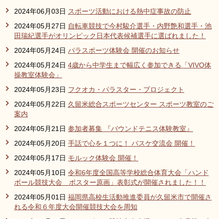
2024年06月03日
スポーツ活動における熱中症事故の防止
2024年05月27日
自転車競技で今村駿介選手・内野艶和選手・池
田瑞紀選手がオリンピック日本代表候補選手に選ばれました！
2024年05月24日
パラスポーツ体験会 開催のお知らせ
2024年05月24日
4歳から中学生まで幅広く参加できる「VIVO体
操教室体験会」
2024年05月23日
フクオカ・パラスター・プロジェクト
2024年05月22日
久留米総合スポーツセンター スポーツ教室のご
案内
2024年05月21日
参加者募集 『バウンドテニス体験教室』
2024年05月20日
手話で心を１つに！ バスケ交流会 開催！
2024年05月17日
モルック体験会 開催！
2024年05月10日
令和6年度全国高等学校総合体育大会「ハンド
ボール競技大会 ポスター原画」表彰式が開催されました！！
2024年05月01日
福岡県高校生活動推進委員が久留米市で開催さ
れる令和６年度大会開催競技大会を周知