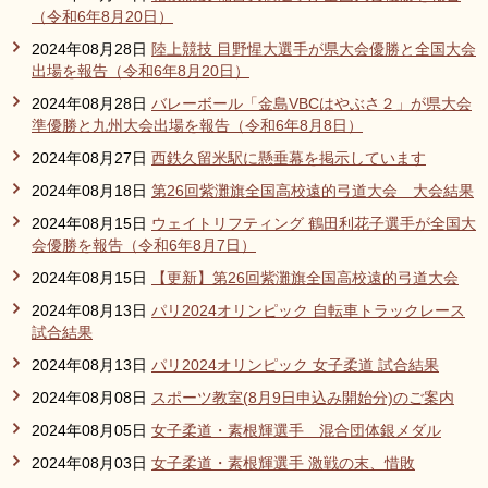
（令和6年8月20日）
2024年08月28日
陸上競技 目野惺大選手が県大会優勝と全国大会
出場を報告（令和6年8月20日）
2024年08月28日
バレーボール「金島VBCはやぶさ２」が県大会
準優勝と九州大会出場を報告（令和6年8月8日）
2024年08月27日
西鉄久留米駅に懸垂幕を掲示しています
2024年08月18日
第26回紫灘旗全国高校遠的弓道大会 大会結果
2024年08月15日
ウェイトリフティング 鶴田利花子選手が全国大
会優勝を報告（令和6年8月7日）
2024年08月15日
【更新】第26回紫灘旗全国高校遠的弓道大会
2024年08月13日
パリ2024オリンピック 自転車トラックレース
試合結果
2024年08月13日
パリ2024オリンピック 女子柔道 試合結果
2024年08月08日
スポーツ教室(8月9日申込み開始分)のご案内
2024年08月05日
女子柔道・素根輝選手 混合団体銀メダル
2024年08月03日
女子柔道・素根輝選手 激戦の末、惜敗