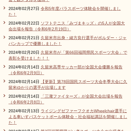
2024年02月27日
令和5年度パラスポーツ体験会を開催しまし
た！
2024年02月22日
ソフトテニス「みづまキッズ」の5人が全国大
会出場を報告（令和6年2月19日）
2024年02月21日
久留米市出身・緒方良行選手がボルダー・ジャ
パンカップで優勝しました！
2024年02月20日
久留米市が「第66回福岡県民スポーツ大会」で
表彰を受けました！！
2024年02月14日
久留米高専サッカー部が全国大会優勝を報告
（令和6年2月9日）
2024年02月14日
【更新】第78回国民スポーツ大会冬季大会に久
留米ゆかりの選手が出場します
2024年02月14日
「三潴ファイターズ」が全国大会出場を報告
（令和6年2月8日）
2024年02月13日
ライジングゼファーフクオカWheelchair選手に
よる車いすバスケットボール体験会・社会福祉講話を開催しまし
た！