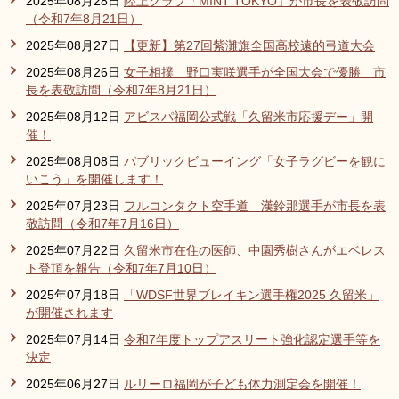
2025年08月28日
陸上クラブ「MINT TOKYO」が市長を表敬訪問
（令和7年8月21日）
2025年08月27日
【更新】第27回紫灘旗全国高校遠的弓道大会
2025年08月26日
女子相撲 野口実咲選手が全国大会で優勝 市
長を表敬訪問（令和7年8月21日）
2025年08月12日
アビスパ福岡公式戦「久留米市応援デー」開
催！
2025年08月08日
パブリックビューイング「女子ラグビーを観に
いこう」を開催します！
2025年07月23日
フルコンタクト空手道 漢鈴那選手が市長を表
敬訪問（令和7年7月16日）
2025年07月22日
久留米市在住の医師、中園秀樹さんがエベレス
ト登頂を報告（令和7年7月10日）
2025年07月18日
「WDSF世界ブレイキン選手権2025 久留米」
が開催されます
2025年07月14日
令和7年度トップアスリート強化認定選手等を
決定
2025年06月27日
ルリーロ福岡が子ども体力測定会を開催！