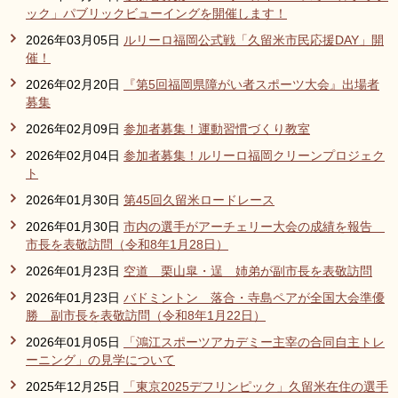
ック」パブリックビューイングを開催します！
2026年03月05日
ルリーロ福岡公式戦「久留米市民応援DAY」開
催！
2026年02月20日
『第5回福岡県障がい者スポーツ大会』出場者
募集
2026年02月09日
参加者募集！運動習慣づくり教室
2026年02月04日
参加者募集！ルリーロ福岡クリーンプロジェク
ト
2026年01月30日
第45回久留米ロードレース
2026年01月30日
市内の選手がアーチェリー大会の成績を報告
市長を表敬訪問（令和8年1月28日）
2026年01月23日
空道 栗山皐・逞 姉弟が副市長を表敬訪問
2026年01月23日
バドミントン 落合・寺島ペアが全国大会準優
勝 副市長を表敬訪問（令和8年1月22日）
2026年01月05日
「鴻江スポーツアカデミー主宰の合同自主トレ
ーニング」の見学について
2025年12月25日
「東京2025デフリンピック」久留米在住の選手