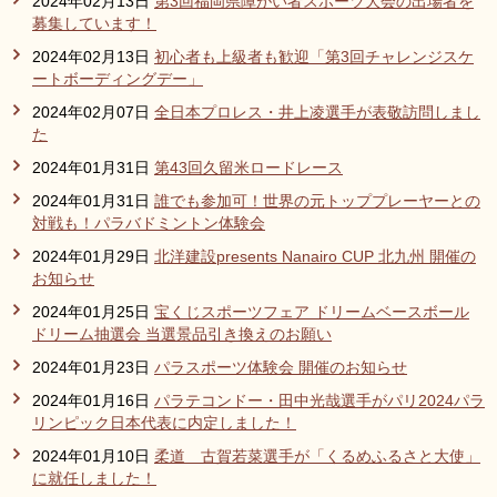
2024年02月13日
第3回福岡県障がい者スポーツ大会の出場者を
募集しています！
2024年02月13日
初心者も上級者も歓迎「第3回チャレンジスケ
ートボーディングデー」
2024年02月07日
全日本プロレス・井上凌選手が表敬訪問しまし
た
2024年01月31日
第43回久留米ロードレース
2024年01月31日
誰でも参加可！世界の元トッププレーヤーとの
対戦も！パラバドミントン体験会
2024年01月29日
北洋建設presents Nanairo CUP 北九州 開催の
お知らせ
2024年01月25日
宝くじスポーツフェア ドリームベースボール
ドリーム抽選会 当選景品引き換えのお願い
2024年01月23日
パラスポーツ体験会 開催のお知らせ
2024年01月16日
パラテコンドー・田中光哉選手がパリ2024パラ
リンピック日本代表に内定しました！
2024年01月10日
柔道 古賀若菜選手が「くるめふるさと大使」
に就任しました！