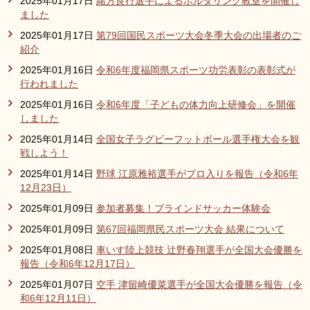
2025年01月17日
緒方良行選手によるボルダリング教室を開催し
ました
2025年01月17日
第79回国民スポーツ大会冬季大会の出場者のご
紹介
2025年01月16日
令和6年度福岡県スポーツ功労表彰の表彰式が
行われました
2025年01月16日
令和6年度「子どもの体力向上研修会」を開催
しました
2025年01月14日
全国女子ラグビーフットボール選手権大会を観
戦しよう！
2025年01月14日
野球 江原雅裕選手がプロ入りを報告（令和6年
12月23日）
2025年01月09日
参加者募集！ブラインドサッカー体験会
2025年01月09日
第67回福岡県民スポーツ大会 結果について
2025年01月08日
車いす陸上競技 辻野春翔選手が全国大会優勝を
報告（令和6年12月17日）
2025年01月07日
空手 津留崎優菜選手が全国大会優勝を報告（令
和6年12月11日）