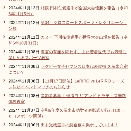
2024年11月13日
相撲 田村仁愛選手が全国大会優勝を報告（令和
6年11月5日）
2024年11月12日
第34回クロスロードスポーツ・レクリエーショ
ン祭
2024年11月11日
カヌー 下川拓樹選手が世界大会出場を報告（令
和6年10月31日）
2024年11月08日
障害の有無を問わず、また若者世代でも気軽に
楽しめるスポーツ教室
2024年11月08日
ラグビー女子セブンズ日本代表候補 久留米合宿
について
2024年11月08日
【11月17日開催】LeRIRO vs LeRIRO シーズ
ン決起イベントマッチのお知らせ
2024年11月08日
参加者募集！ 健康ヨガ アンド ピラティス無料
体験教室
2024年11月07日
令和6年度久留米市功労者表彰式が行われまし
た（スポーツ関係）
2024年11月06日
田中光哉選手の懸垂幕を掲示しています！