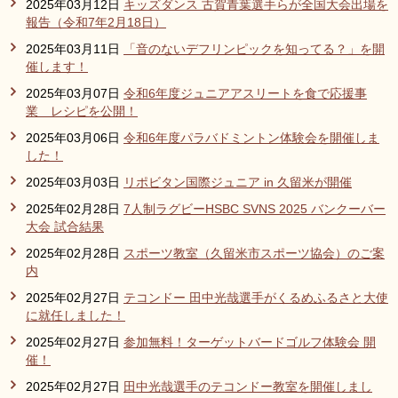
2025年03月12日
キッズダンス 古賀青葉選手らが全国大会出場を
報告（令和7年2月18日）
2025年03月11日
「音のないデフリンピックを知ってる？」を開
催します！
2025年03月07日
令和6年度ジュニアアスリートを食で応援事
業 レシピを公開！
2025年03月06日
令和6年度パラバドミントン体験会を開催しま
した！
2025年03月03日
リポビタン国際ジュニア in 久留米が開催
2025年02月28日
7人制ラグビーHSBC SVNS 2025 バンクーバー
大会 試合結果
2025年02月28日
スポーツ教室（久留米市スポーツ協会）のご案
内
2025年02月27日
テコンドー 田中光哉選手がくるめふるさと大使
に就任しました！
2025年02月27日
参加無料！ターゲットバードゴルフ体験会 開
催！
2025年02月27日
田中光哉選手のテコンドー教室を開催しまし