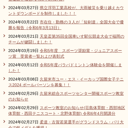
2024年03月27日
県立浮羽工業高校が、大雨被災を乗り越えカウ
ントダウンボードを制作しました！！
2024年03月22日
市在住・勤務の３人が「短剣道」全国大会で優
勝を報告（令和6年3月13日）
2024年03月21日
天皇盃第35回全国車いす駅伝競走大会で福岡の
チームが健闘しました！
2024年03月19日
令和5年度 スポーツ奨励賞・ジュニアスポー
ツ賞 受賞者一覧および表彰式
2024年03月12日
令和5年度パラバドミントン体験会を開催しま
した！
2024年03月08日
久留米市ユー・エス・イーカップ国際女子テニ
ス2024 ボールパーソンを募集！！
2024年02月29日
久留米総合スポーツセンター開催スポーツ教室
のお知らせ
2024年02月29日
スポーツ教室のお知らせ(荘島体育館・西部地区
体育館・西田テニスコート・北野体育館) 令和6年4月開講分
2024年02月27日
柔道・古賀若菜選手がグランドスラム・パリ大
会で銀メダルを獲得！