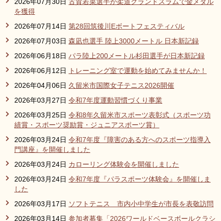
2026年07月30日
古賀若菜選手が柔道グランドスラムで金メダル
リンク集
利用ガイド
を獲得
2026年07月14日
第28回筑後川Eボートフェスティバル
RSS
プライバシーポリシー
2026年07月03日
森凪也選手 陸上3000メートル 日本新記録
サイトについて
2026年06月18日
パラ陸上200メートル杉田選手が日本新記録
2026年06月12日
トレーニング室で運動を始めてみませんか！
閉じる
2026年04月06日
久留米市国際女子テニス2026開催
2026年03月27日
令和7年度運動習慣づくり事業
2026年03月25日
令和8年久留米市スポーツ表彰式（スポーツ功
績賞・スポーツ奨励賞・ジュニアスポーツ賞）
2026年03月24日
令和7年度『障害のある方へのスポーツ指導入
門講座』を開催しました
2026年03月24日
カローリング体験会を開催しました
2026年03月24日
令和7年度『パラスポーツ体験会』を開催しま
した
2026年03月17日
ソフトテニス 市内小中学生が市長を表敬訪問
2026年03月14日
参加者募集「2026ワールドベースボールクラシ