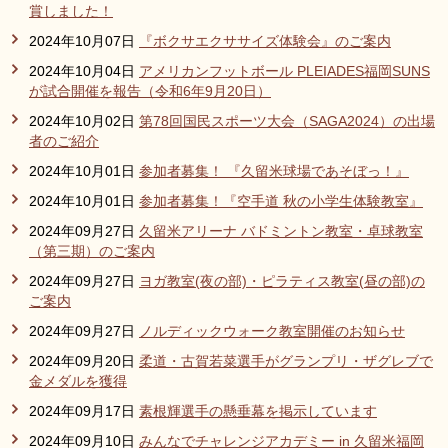
賞しました！
2024年10月07日
『ボクサエクササイズ体験会』のご案内
2024年10月04日
アメリカンフットボール PLEIADES福岡SUNS
が試合開催を報告（令和6年9月20日）
2024年10月02日
第78回国民スポーツ大会（SAGA2024）の出場
者のご紹介
2024年10月01日
参加者募集！ 『久留米球場であそぼっ！』
2024年10月01日
参加者募集！『空手道 秋の小学生体験教室』
2024年09月27日
久留米アリーナ バドミントン教室・卓球教室
（第三期）のご案内
2024年09月27日
ヨガ教室(夜の部)・ピラティス教室(昼の部)の
ご案内
2024年09月27日
ノルディックウォーク教室開催のお知らせ
2024年09月20日
柔道・古賀若菜選手がグランプリ・ザグレブで
金メダルを獲得
2024年09月17日
素根輝選手の懸垂幕を掲示しています
2024年09月10日
みんなでチャレンジアカデミー in 久留米福岡