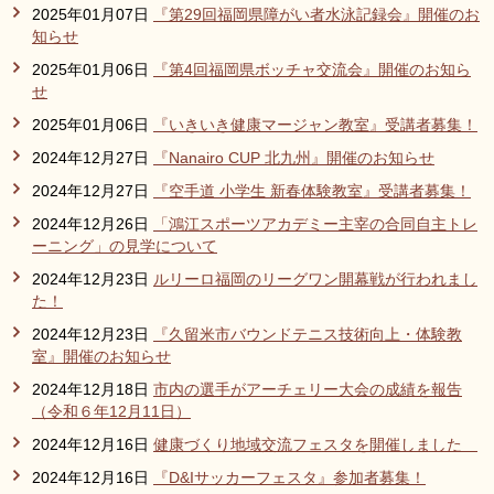
2025年01月07日
『第29回福岡県障がい者水泳記録会』開催のお
知らせ
2025年01月06日
『第4回福岡県ボッチャ交流会』開催のお知ら
せ
2025年01月06日
『いきいき健康マージャン教室』受講者募集！
2024年12月27日
『Nanairo CUP 北九州』開催のお知らせ
2024年12月27日
『空手道 小学生 新春体験教室』受講者募集！
2024年12月26日
「鴻江スポーツアカデミー主宰の合同自主トレ
ーニング」の見学について
2024年12月23日
ルリーロ福岡のリーグワン開幕戦が行われまし
た！
2024年12月23日
『久留米市バウンドテニス技術向上・体験教
室』開催のお知らせ
2024年12月18日
市内の選手がアーチェリー大会の成績を報告
（令和６年12月11日）
2024年12月16日
健康づくり地域交流フェスタを開催しました
2024年12月16日
『D&Iサッカーフェスタ』参加者募集！