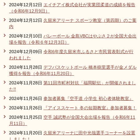
2024年12月12日
エイチアイ株式会社が実業団柔道の成績を報告
（令和6年12月9日）
2024年12月12日
久留米アリーナ スポーツ教室（第四期）のご案
内
2024年12月10日
バレーボール 金島VBCはやぶさ２が全国大会出
場を報告（令和６年12月3日）
2024年12月09日
令和6年度久留米市ふるさと市民賞表彰式が行
われました
2024年11月28日
デフバスケットボール 橋本樹里選手が金メダル
獲得を報告（令和6年11月20日）
2024年11月28日
第11回市町村対抗「福岡駅伝」が開催されまし
た!!
2024年11月26日
参加者募集『空手道 小学生 初心者体験教室』
2024年11月26日
『アイススケート 冬の短期教室』参加者募集！
2024年11月25日
空手 誠武塾が全国大会出場を報告（令和6年11
月11日）
2024年11月20日
久留米アリーナに田中光哉選手コーナーを設置
しました！