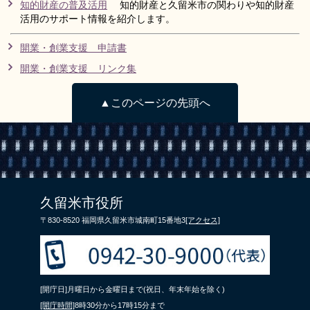
知的財産の普及活用
知的財産と久留米市の関わりや知的財産
活用のサポート情報を紹介します。
開業・創業支援 申請書
開業・創業­支援­ リンク集
▲このページの先頭へ
久留米市役所
〒830-8520 福岡県久留米市城南町15番地3
[アクセス]
[開庁日]月曜日から金曜日まで(祝日、年末年始を除く)
[開庁時間]
8時30分から17時15分まで