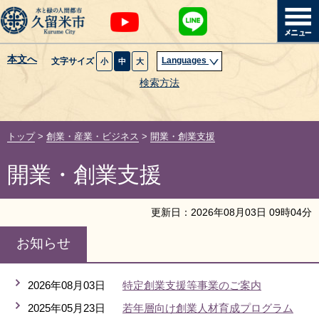
本文へ
Languages
文字サイズ
小
中
大
暮らし・届出
検索方法
子育て・教育
トップ
>
創業・産業・ビジネス
>
開業・創業支援
健康・医療・福祉
開業・創業支援
観光魅力・イベント
更新日：
2026
年
08
月
03
日
09
時
04
分
創業・産業・ビジネス
お知らせ
計画・政策
2026年08月03日
特定創業支援等事業のご案内
サイトマップ
組織から探す
2025年05月23日
若年層向け創業人材育成プログラム