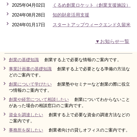
2025年04月02日
くるめ創業ロケット（創業支援施設）
リンク集
利用ガイド
2024年08月28日
知的財産活用支援
RSS
プライバシーポリシー
2024年01月17日
スタートアップウィークエンド久留米
サイトについて
▼お知らせ一覧
閉じる
創業の基礎知識
創業する上で必要な情報のご案内です。
事業計画書の基礎知識
創業する上で必要となる準備の方法な
どのご案内です。
創業について学びたい
創業塾やセミナーなど創業の際に役立
つ情報のご案内です。
創業や経営について相談したい
創業についてわからないこと
があった場合の相談窓口のご案内です。
資金を調達したい
創業する上で必要な資金の調達方法などの
ご案内です。
事務所を探したい
創業者向けの貸しオフィスのご案内です。