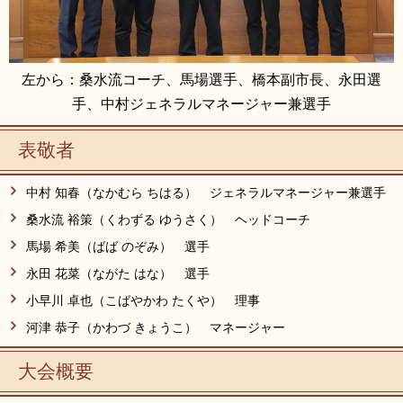
左から：桑水流コーチ、馬場選手、橋本副市長、永田選
手、中村ジェネラルマネージャー兼選手
表敬者
中村 知春（なかむら ちはる） ジェネラルマネージャー兼選手
桑水流 裕策（くわずる ゆうさく） ヘッドコーチ
馬場 希美（ばば のぞみ） 選手
永田 花菜（ながた はな） 選手
小早川 卓也（こばやかわ たくや） 理事
河津 恭子（かわづ きょうこ） マネージャー
大会概要