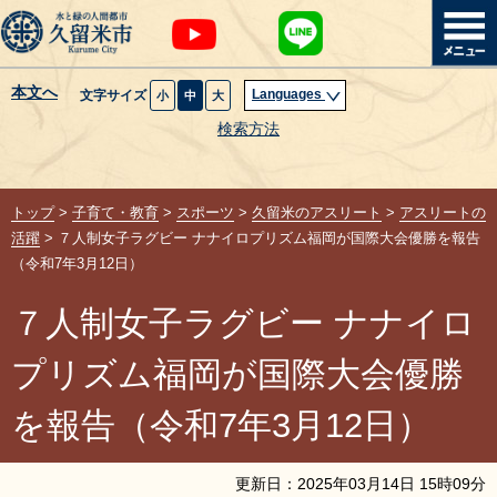
本文へ
Languages
文字サイズ
小
中
大
暮らし・届出
検索方法
子育て・教育
トップ
>
子育て・教育
>
スポーツ
>
久留米のアスリート
>
アスリートの
健康・医療・福祉
活躍
> ７人制女子ラグビー ナナイロプリズム福岡が国際大会優勝を報告
（令和7年3月12日）
観光魅力・イベント
７人制女子ラグビー ナナイロ
創業・産業・ビジネス
プリズム福岡が国際大会優勝
計画・政策
を報告（令和7年3月12日）
サイトマップ
組織から探す
更新日：
2025
年
03
月
14
日
15
時
09
分