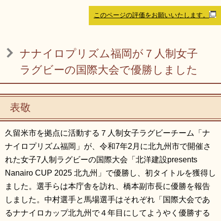
リンク集
利用ガイド
このページの評価をお願いいたします。
RSS
プライバシーポリシー
ナナイロプリズム福岡が７人制女子
サイトについて
ラグビーの国際大会で優勝しました
閉じる
表敬
久留米市を拠点に活動する７人制女子ラグビーチーム「ナ
ナイロプリズム福岡」が、令和7年2月に北九州市で開催さ
れた女子7人制ラグビーの国際大会「北洋建設presents
Nanairo CUP 2025 北九州」で優勝し、初タイトルを獲得し
ました。選手らは本庁舎を訪れ、橋本副市長に優勝を報告
しました。中村選手と馬場選手はそれぞれ「国際大会であ
るナナイロカップ北九州で４年目にしてようやく優勝する