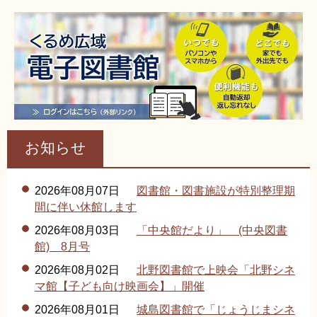
リンク集
利用ガイド
RSS
プライバシーポリシー
サイトについて
閉じる
お知らせ
2026年08月07日
図書館・図書施設が特別整理期
間に伴い休館します
2026年08月03日
「中央館だより」 (中央図書
館) 8月号
2026年08月02日
北野図書館で上映会「北野シネ
マ館【子ども向け映画会】」開催
2026年08月01日
城島図書館で「じょうじまシネ