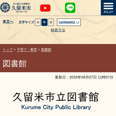
本文へ
Languages
文字サイズ
小
中
大
暮らし・届出
検索方法
子育て・教育
トップ
>
子育て・教育
>
図書館
健康・医療・福祉
図書館
観光魅力・イベント
更新日：
2026
年
08
月
07
日
11
時
07
分
創業・産業・ビジネス
計画・政策
サイトマップ
組織から探す