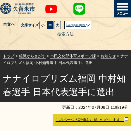
本文へ
Languages
文字サイズ
小
中
大
暮らし・届出
検索方法
子育て・教育
トップ
>
組織からさがす
>
市民文化部体育スポーツ課
>
お知らせ
> ナナ
健康・医療・福祉
イロプリズム福岡 中村知春選手 日本代表選手に選出
ナナイロプリズム福岡 中村知
観光魅力・イベント
春選手 日本代表選手に選出
創業・産業・ビジネス
更新日：
2024
年
07
月
08
日
11
時
19
分
計画・政策
このページの評価をお願いいたします。
サイトマップ
組織から探す