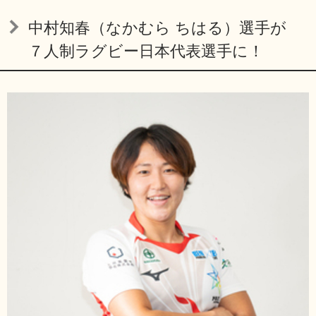
リンク集
利用ガイド
中村知春（なかむら ちはる）選手が
RSS
プライバシーポリシー
７人制ラグビー日本代表選手に！
サイトについて
閉じる