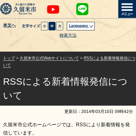
本文へ
Languages
文字サイズ
小
中
大
暮らし・届出
検索方法
子育て・教育
トップ
>
久留米市公式Webサイトについて
>
RSSによる新着情報発信につ
健康・医療・福祉
いて
RSSによる新着情報発信につ
観光魅力・イベント
いて
創業・産業・ビジネス
更新日：
2014
年
03
月
10
日
09
時
42
分
計画・政策
久留米市公式ホームページでは、RSSにより新着情報を発
サイトマップ
組織から探す
信しています。