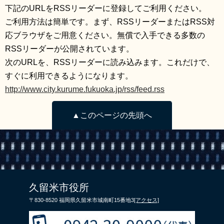
下記のURLをRSSリーダーに登録してご利用ください。
リンク集
利用ガイド
ご利用方法は簡単です。まず、RSSリーダーまたはRSS対
RSS
プライバシーポリシー
応ブラウザをご用意ください。無償で入手できる多数の
RSSリーダーが公開されています。
サイトについて
次のURLを、RSSリーダーに読み込みます。これだけで、
すぐに利用できるようになります。
閉じる
http://www.city.kurume.fukuoka.jp/rss/feed.rss
▲このページの先頭へ
久留米市役所
〒830-8520 福岡県久留米市城南町15番地3
[アクセス]