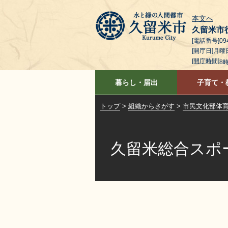
本文へ
久留米市
[電話番号]094
[開庁日]月
[開庁時間]
8
暮らし・届出
子育て・
トップ
>
組織からさがす
>
市民文化部体
久留米総合スポ