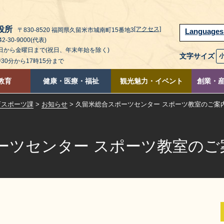
役所
[アクセス]
〒830-8520 福岡県久留米市城南町15番地3
Language
2-30-9000(代表)
曜日から金曜日まで(祝日、年末年始を除く)
文字サイズ
時30分から17時15分まで
教育
健康・医療・福祉
観光魅力・イベント
創業・
育スポーツ課
>
お知らせ
> 久留米総合スポーツセンター スポーツ教室のご案
ーツセンター スポーツ教室のご