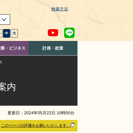
検索方法
s
小
中
大
産業・ビジネス
計画・政策
内
案内
更新日：
2024
年
05
月
22
日
10
時
00
分
このページの評価をお願いいたします。