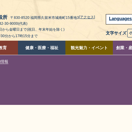
役所
[アクセス]
〒830-8520 福岡県久留米市城南町15番地3
Language
2-30-9000(代表)
曜日から金曜日まで(祝日、年末年始を除く)
文字サイズ
時30分から17時15分まで
教育
健康・医療・福祉
観光魅力・イベント
創業・
約情報