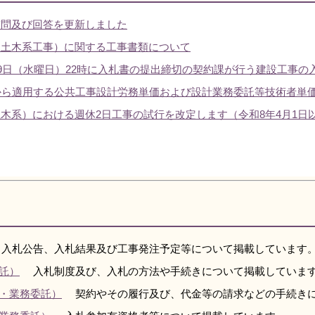
質問及び回答を更新しました
（土木系工事）に関する工事書類について
29日（水曜日）22時に入札書の提出締切の契約課が行う建設工事の
から適用する公共工事設計労務単価および設計業務委託等技術者単
木系）における週休2日工事の試行を改定します（令和8年4月1日
入札公告、入札結果及び工事発注予定等について掲載しています
託）
入札制度及び、入札の方法や手続きについて掲載していま
・業務委託）
契約やその履行及び、代金等の請求などの手続きに