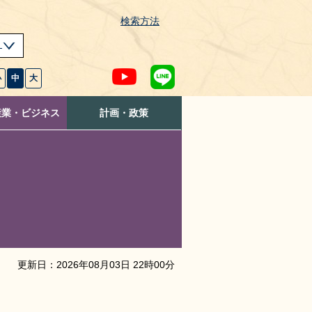
検索方法
s
小
中
大
産業・ビジネス
計画・政策
更新日：
2026
年
08
月
03
日
22
時
00
分