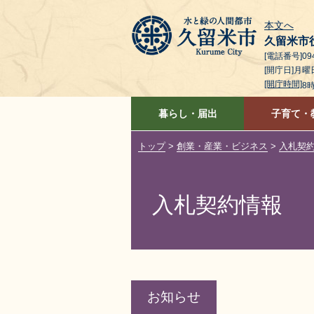
本文へ
久留米市
[電話番号]094
[開庁日]月
[開庁時間]
8
暮らし・届出
子育て・
トップ
>
創業・産業・ビジネス
>
入札契
入札契約情報
お知らせ