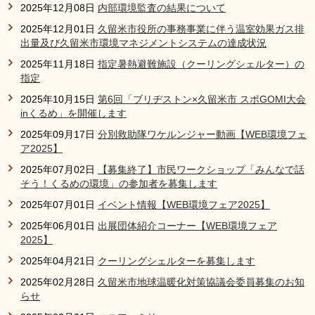
2025年12月08日
内部環境監査の結果について
2025年12月01日
久留米市役所の事務事業に伴う温室効果ガス排
出量及び久留米市環境マネジメントシステムの達成状況
2025年11月18日
指定暑熱避難施設（クーリングシェルター）の
指定
2025年10月15日
第6回「ブリヂストン×久留米市 スポGOMI大会
inくるめ」を開催します
2025年09月17日
分別救助隊ワケルンジャー動画【WEB環境フェ
ア2025】
2025年07月02日
【募集終了】市民ワークショップ「みんなで話
そう！くるめの環境」の参加者を募集します
2025年07月01日
イベント情報【WEB環境フェア2025】
2025年06月01日
出展団体紹介コーナー【WEB環境フェア
2025】
2025年04月21日
クーリングシェルターを募集します
2025年02月28日
久留米市地球温暖化対策協議会委員募集のお知
らせ