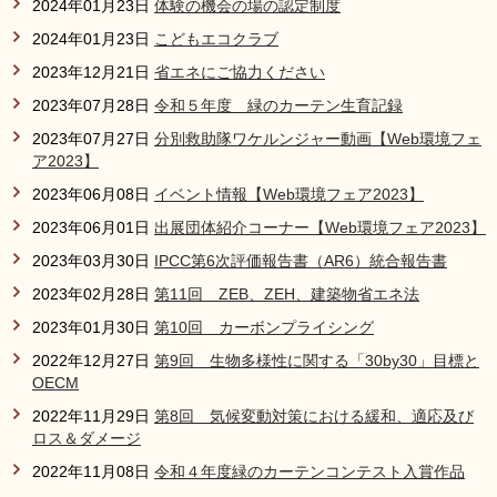
2024年01月23日
体験の機会の場の認定制度
2024年01月23日
こどもエコクラブ
2023年12月21日
省エネにご協力ください
2023年07月28日
令和５年度 緑のカーテン生育記録
2023年07月27日
分別救助隊ワケルンジャー動画【Web環境フェ
ア2023】
2023年06月08日
イベント情報【Web環境フェア2023】
2023年06月01日
出展団体紹介コーナー【Web環境フェア2023】
2023年03月30日
IPCC第6次評価報告書（AR6）統合報告書
2023年02月28日
第11回 ZEB、ZEH、建築物省エネ法
2023年01月30日
第10回 カーボンプライシング
2022年12月27日
第9回 生物多様性に関する「30by30」目標と
OECM
2022年11月29日
第8回 気候変動対策における緩和、適応及び
ロス＆ダメージ
2022年11月08日
令和４年度緑のカーテンコンテスト入賞作品