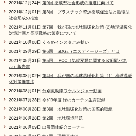
2021年12月24日
第9回 循環型社会形成の推進に向けて
2021年12月01日
第8回 プラスチック資源循環促進法と循環型
社会形成の推進
2021年11月01日
第7回 我が国の地球温暖化対策 (2)地球温暖化
対策計画と長期戦略の策定について
2021年10月08日
くるめインスタごみ拾い
2021年09月29日
第6回 SDGs（エスディージーズ）とは
2021年08月31日
第5回 IPCC（気候変動に関する政府間パネ
ル）報告書
2021年08月02日
第4回 我が国の地球温暖化対策（1）地球温暖
化対策推進法
2021年08月01日
分別救助隊ワケルンジャー動画
2021年07月28日
令和3年度 緑のカーテン生育記録
2021年06月28日
第3回 地球温暖化対策の国際的取組
2021年06月28日
第2回 地球環境問題
2021年06月09日
出展団体紹介コーナー