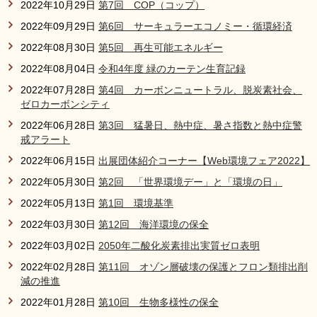
2022年10月29日
第7回 COP（コップ）
2022年09月29日
第6回 サーキュラーエコノミー・循環経済
2022年08月30日
第5回 再生可能エネルギー
2022年08月04日
令和4年度 緑のカーテン生育記録
2022年07月28日
第4回 カーボンニュートラル、脱炭素社会、
ゼロカーボンシティ
2022年06月28日
第3回 猛暑日、熱中症、暑さ指数と熱中症警
戒アラート
2022年06月15日
出展団体紹介コーナー【Web環境フェア2022】
2022年05月30日
第2回 「世界環境デー」と「環境の日」
2022年05月13日
第1回 環境基準
2022年03月30日
第12回 海洋環境の保全
2022年03月02日
2050年二酸化炭素排出実質ゼロ表明
2022年02月28日
第11回 オゾン層破壊の保護とフロン類排出削
減の推進
2022年01月28日
第10回 生物多様性の保全