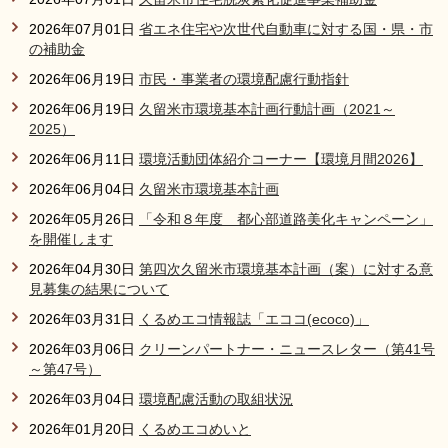
リンク集
利用ガイド
2026年07月01日
省エネ住宅や次世代自動車に対する国・県・市
の補助金
RSS
プライバシーポリシー
2026年06月19日
市民・事業者の環境配慮行動指針
サイトについて
2026年06月19日
久留米市環境基本計画行動計画（2021～
2025）
2026年06月11日
環境活動団体紹介コーナー【環境月間2026】
閉じる
2026年06月04日
久留米市環境基本計画
2026年05月26日
「令和８年度 都心部道路美化キャンペーン」
を開催します
2026年04月30日
第四次久留米市環境基本計画（案）に対する意
見募集の結果について
2026年03月31日
くるめエコ情報誌「エココ(ecoco)」
2026年03月06日
クリーンパートナー・ニュースレター（第41号
～第47号）
2026年03月04日
環境配慮活動の取組状況
2026年01月20日
くるめエコめいと