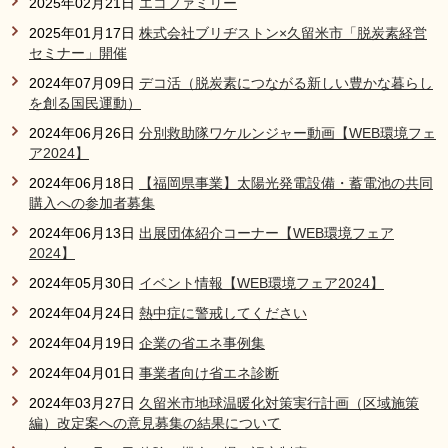
2025年02月21日
エコファミリー
2025年01月17日
株式会社ブリヂストン×久留米市「脱炭素経営
セミナー」開催
2024年07月09日
デコ活（脱炭素につながる新しい豊かな暮らし
を創る国民運動）
2024年06月26日
分別救助隊ワケルンジャー動画【WEB環境フェ
ア2024】
2024年06月18日
【福岡県事業】太陽光発電設備・蓄電池の共同
購入への参加者募集
2024年06月13日
出展団体紹介コーナー【WEB環境フェア
2024】
2024年05月30日
イベント情報【WEB環境フェア2024】
2024年04月24日
熱中症に警戒してください
2024年04月19日
企業の省エネ事例集
2024年04月01日
事業者向け省エネ診断
2024年03月27日
久留米市地球温暖化対策実行計画（区域施策
編）改定案への意見募集の結果について