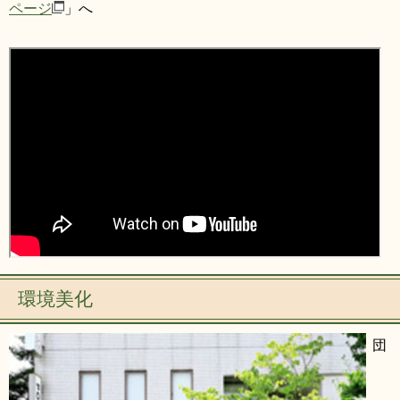
ページ
」へ
環境美化
団