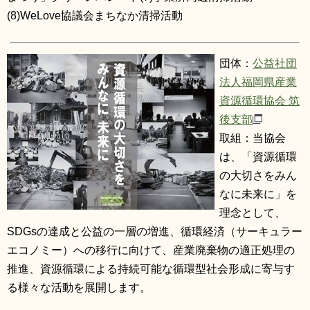
(8)WeLove協議会まちなか清掃活動
団体：
公益社団
法人福岡県産業
資源循環協会 筑
後支部
取組：当協会
は、「資源循環
の大切さをみん
なに未来に」を
理念として、
SDGsの達成と公益の一層の増進、循環経済（サーキュラー
エコノミー）への移行に向けて、産業廃棄物の適正処理の
推進、資源循環による持続可能な循環型社会形成に寄与す
る様々な活動を展開します。