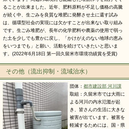
ることが出来ました。近年、肥料原料が不足し価格の高騰
が続く中、生ごみを良質な堆肥に発酵させ土に還す試み
は、循環型社会の実現には欠かすことが出来ない取り組み
です。生ごみ堆肥が、長年の化学肥料や農薬の使用で弱っ
た土を少しでも豊かに戻し、「かけがえのない地球の恵み
をいつまでも」と願い、活動を続けていきたいと思いま
す。(2022年6月18日 第一回久留米市環境功績賞を受賞)
その他（流出抑制・流域治水）
団体：
都市建設部 河川課
取組：久留米市では大雨に
よる河川の内水氾濫が起
き、皆さんの生活に大きな
被害が出ています。被害を
軽減するためには、国・県