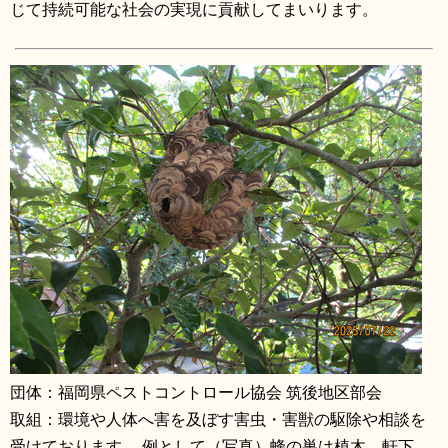
じて持続可能な社会の実現に貢献してまいります。
団体：福岡県ペストコントロール協会 筑後地区部会
取組：環境や人体へ害を及ぼす害虫・害獣の駆除や相談を
受けております。 例として（写真）蜂の巣は植木、軒下、