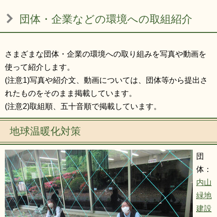
リンク集
利用ガイド
団体・企業などの環境への取組紹介
RSS
プライバシーポリシー
サイトについて
さまざまな団体・企業の環境への取り組みを写真や動画を
使って紹介します。
(注意1)写真や紹介文、動画については、団体等から提出さ
閉じる
れたものをそのまま掲載しています。
(注意2)取組順、五十音順で掲載しています。
地球温暖化対策
団
体：
内山
緑地
建設