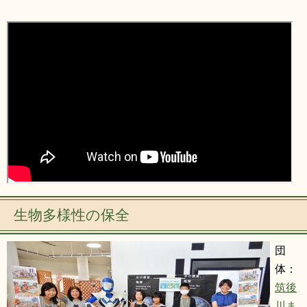
生物多様性の保全
団
体：
筑後
川ま