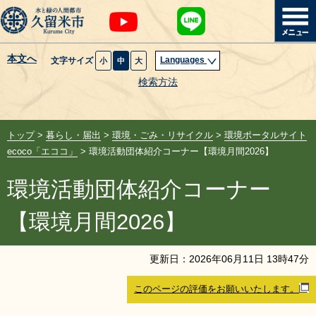
本文へ
Languages
文字サイズ
小
中
大
暮らし・届出
検索方法
子育て・教育
トップ
>
暮らし・届出
>
環境・ごみ・リサイクル
>
環境ポータルサイト
健康・医療・福祉
ecoco「エココ」
> 環境活動団体紹介コーナー【環境月間2026】
環境活動団体紹介コーナー
観光魅力・イベント
【環境月間2026】
創業・産業・ビジネス
更新日：
2026
年
06
月
11
日
13
時
47
分
計画・政策
このページの評価をお願いいたします。
サイトマップ
組織から探す