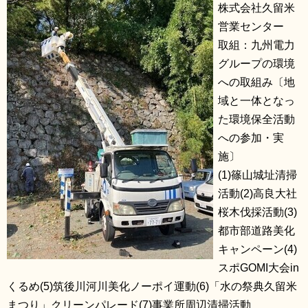
株式会社久留米
営業センター
取組：九州電力
グループの環境
への取組み〔地
域と一体となっ
た環境保全活動
への参加・実
施〕
(1)篠山城址清掃
活動(2)高良大社
桜木伐採活動(3)
都市部道路美化
キャンペーン(4)
スポGOMI大会in
くるめ(5)筑後川河川美化ノーポイ運動(6)「水の祭典久留米
まつり」クリーンパレード(7)事業所周辺清掃活動​