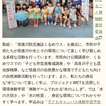
るご
と博
物館
運営
委員
会
取組：「筑後川防災施設くるめウス」を拠点に、市民や子
供たちが筑後川や水とその環境について楽しく学び親しめ
る多様な活動を行っています。市民向け公開講座や、くる
めウスでの「子ども学芸員養成講座」や「高良川子ども昆
虫探検隊」など筑後川の自然豊かな環境で子どもたち向け
の自然体験活動を行っています。また、私たちの身近
な“水”について楽しく学ぶ、プロジェクトWETを活用した
環境体験学習「体験ゲームでわかる“水のふしぎ”」では「水
の大切さ」や「水の性質」、身近な環境についてわかりや
すく学べます。申込みは「
子どもキャンパス体験学習予告