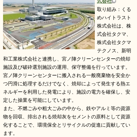
式会社
取り組み：くる
めハイトラスト
株式会社は、株
式会社タクマ、
株式会社タクマ
テクノス、新明
和工業株式会社と連携し、宮ノ陣クリーンセンターの焼却
施設及び破砕選別施設の運用、保守整備を行っています。
宮ノ陣クリーンセンターに搬入される一般廃棄物を安全か
つ円滑に処理するだけでなく、焼却によって発生する熱エ
ネルギーを利用した発電により、施設の電力を確保し、安
定した操業を可能にしています。
また、不燃ごみや粗大ごみの中から、鉄やアルミ等の資源
物を回収、排出される焼却灰をセメントの原料として資源
化することで、環境保全とリサイクルの促進に貢献してい
ます。