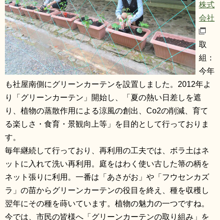
株式
会社
取
組：
今年
も社屋南側にグリーンカーテンを設置しました。2012年よ
り「グリーンカーテン」開始し、「夏の熱い日差しを遮
り、植物の蒸散作用による涼風の創出、Co2の削減、育て
る楽しさ・食育・景観向上等」を目的として行っておりま
す。
毎年継続して行っており、再利用の工夫では、ボラ土はネ
ットに入れて洗い再利用。庭をはわく使い古した箒の柄を
ネット張りに利用。一番は「あさがお」や「フウセンカズ
ラ」の苗からグリーンカーテンの役目を終え、種を収穫し
翌年にその種を蒔いています。植物の魅力の一つですね。
今では、市民の皆様へ「グリーンカーテンの取り組み」を