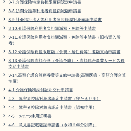
3-7.介護保険特定負担限度額認定申請書
3-8.訪問介護等利用者負担額減額申請書
3-9.社会福祉法人等利用者負担軽減対象確認申請書
3-10.介護保険利用者負担額減額・免除等申請書
3-11.介護保険利用者負担額減額・免除等申請書（旧措置入所
者）
3-12.介護保険負担限度額（食費・居住費等）差額支給申請書
3-13.介護保険高額介護（介護予防）・高額総合事業サービス費
支給申請書
3-14.高額介護合算療養費等支給申請書(高額医療・高額介護合算
制度）
4-1.介護保険料納付証明交付申請書
4-3 障害者控除対象者認定申請書（寝たきり用）
4-4 障害者控除対象者認定申請書（認知症用）
4-5 おむつ使用証明書
4-6 意見書記載確認申請書（令和６年分以降）