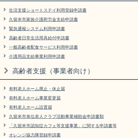
リンク集
利用ガイド
生活支援ショートステイ利用登録申請書
久留米市家族介護慰労金支給申請書
RSS
プライバシーポリシー
緊急通報システム利用申請書
サイトについて
高齢者日常生活用具給付申請書
一般高齢者配食サービス利用申請書
閉じる
介護用品支給事業利用申請書
高齢者支援（事業者向け）
有料老人ホーム廃止・休止届
有料老人ホーム事業変更届
有料老人ホーム設置届
久留米市単位老人クラブ活動事業補助金申請書類
「久留米市認知症カフェ等支援事業」に関する申請書等
オレンジ協力隊登録申請書