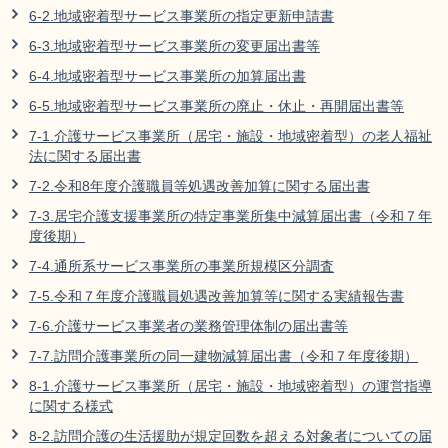
6-2.地域密着型サービス事業所の指定更新申請書
6-3.地域密着型サービス事業所の変更届出書等
6-4.地域密着型サービス事業所の加算届出書
6-5.地域密着型サービス事業所の廃止・休止・再開届出書等
7-1.介護サービス事業所（居宅・施設・地域密着型）の老人福祉
法に関する届出書
7-2.令和8年度介護職員等処遇改善加算に関する届出書
7-3.居宅介護支援事業所の特定事業所集中減算届出書（令和７年
度後期）
7-4.通所系サービス事業所の事業所規模区分調査
7-5.令和７年度介護職員処遇改善加算等に関する実績報告書
7-6.介護サービス事業者の業務管理体制の届出書等
7-7.訪問介護事業所の同一建物減算届出書（令和７年度後期）
8-1.介護サービス事業所（居宅・施設・地域密着型）の運営指導
に関する様式
8-2.訪問介護の生活援助が規定回数を超える対象者についての届