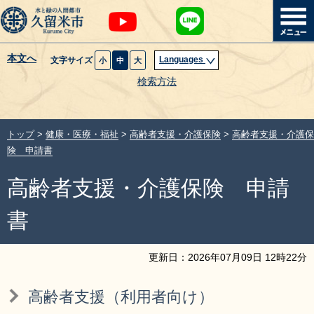
本文へ
Languages
文字サイズ
小
中
大
暮らし・届出
検索方法
子育て・教育
トップ
>
健康・医療・福祉
>
高齢者支援・介護保険
>
高齢者支援・介護保
健康・医療・福祉
険 申請書
高齢者支援・介護保険 申請
観光魅力・イベント
書
創業・産業・ビジネス
更新日：
2026
年
07
月
09
日
12
時
22
分
計画・政策
高齢者支援（利用者向け）
サイトマップ
組織から探す