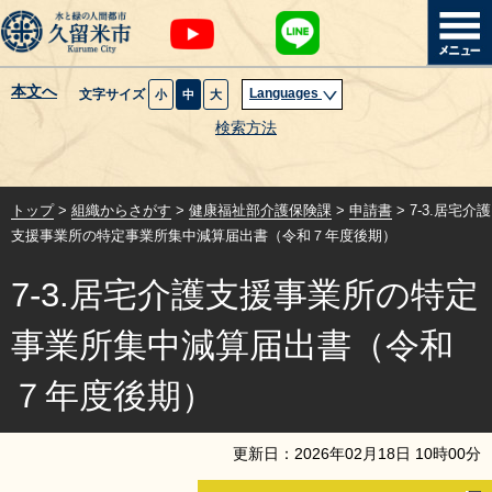
本文へ
Languages
文字サイズ
小
中
大
暮らし・届出
検索方法
子育て・教育
トップ
>
組織からさがす
>
健康福祉部介護保険課
>
申請書
> 7-3.居宅介護
健康・医療・福祉
支援事業所の特定事業所集中減算届出書（令和７年度後期）
7-3.居宅介護支援事業所の特定
観光魅力・イベント
事業所集中減算届出書（令和
創業・産業・ビジネス
７年度後期）
計画・政策
更新日：
2026
年
02
月
18
日
10
時
00
分
サイトマップ
組織から探す