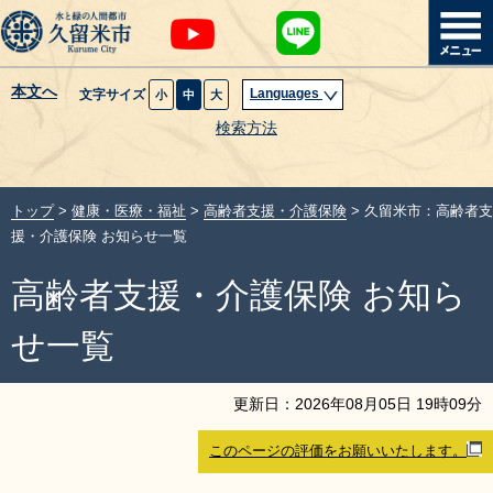
本文へ
Languages
文字サイズ
小
中
大
暮らし・届出
検索方法
子育て・教育
トップ
>
健康・医療・福祉
>
高齢者支援・介護保険
> 久留米市：高齢者支
健康・医療・福祉
援・介護保険 お知らせ一覧
高齢者支援・介護保険 お知ら
観光魅力・イベント
せ一覧
創業・産業・ビジネス
更新日：
2026
年
08
月
05
日
19
時
09
分
計画・政策
このページの評価をお願いいたします。
サイトマップ
組織から探す