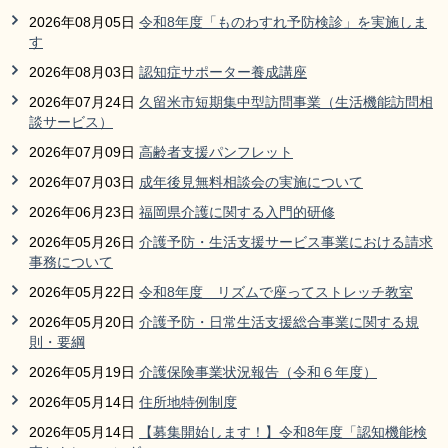
リンク集
利用ガイド
2026年08月05日
令和8年度「ものわすれ予防検診」を実施しま
す
RSS
プライバシーポリシー
2026年08月03日
認知症サポーター養成講座
2026年07月24日
久留米市短期集中型訪問事業（生活機能訪問相
サイトについて
談サービス）
2026年07月09日
高齢者支援パンフレット
閉じる
2026年07月03日
成年後見無料相談会の実施について
2026年06月23日
福岡県介護に関する入門的研修
2026年05月26日
介護予防・生活支援サービス事業における請求
事務について
2026年05月22日
令和8年度 リズムで座ってストレッチ教室
2026年05月20日
介護予防・日常生活支援総合事業に関する規
則・要綱
2026年05月19日
介護保険事業状況報告（令和６年度）
2026年05月14日
住所地特例制度
2026年05月14日
【募集開始します！】令和8年度「認知機能検