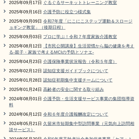
2025年09月17日
ぐるぐるサーキットトレーニング教室
2025年09月16日
介護予防に役立つ様式集
2025年09月09日
令和7年度「にこにこステップ運動＆スロージ
ョギング教室」（後期日程）
2025年09月03日
プロに学ぶ！令和７年度家族介護教室
2025年08月12日
【市民公開講座】生活習慣から脳の健康を考え
る-親子・家族で考えるMCIの予防とソナエ-
2025年04月23日
介護保険事業状況報告（令和５年度）
2025年02月12日
認知症支援ガイドブックについて
2025年01月28日
認知症初期集中支援チームについて
2025年01月24日
高齢者の安全に関する取り組み
2024年08月01日
介護予防・生活支援サービス事業の集団指導資
料
2024年06月12日
令和６年度介護報酬改定について
2024年05月21日
久留米市短期集中型訪問事業（元気向上訪問相
談サービス）