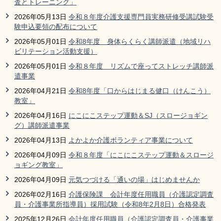
査とトレーニング」
2026年05月13日
令和８年度介護支援専門員実務研修受講試験受
験申込要領の配布について
2026年05月01日
令和8年度 身体らくらく講師派遣（地域リハ
ビリテーション活動支援）
2026年05月01日
令和８年度 リズムで座ってストレッチ講師派
遣事業
2026年04月21日
令和8年度「口からはじまる健口（けんこう）
教室」
2026年04月16日
にこにこステップ運動＆SJ（スロージョギン
グ）講師派遣事業
2026年04月13日
よかよか介護ボランティア事業について
2026年04月09日
令和８年度「にこにこステップ運動＆スロージ
ョギング教室」
2026年04月09日
元気つづける「通いの場」はじめませんか
2026年02月16日
介護保険課 会計年度任用職員（介護認定調査
員・介護事業所指導員）採用試験（令和8年2月8日）合格発表
2025年12月26日
会計年度任用職員（介護認定調査員・介護事業