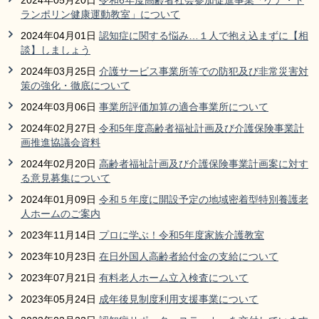
2024年05月20日
令和6年度高齢者社会参加促進事業「ケア・ト
ランポリン健康運動教室」について
2024年04月01日
認知症に関する悩み…１人で抱え込まずに【相
談】しましょう
2024年03月25日
介護サービス事業所等での防犯及び非常災害対
策の強化・徹底について
2024年03月06日
事業所評価加算の適合事業所について
2024年02月27日
令和5年度高齢者福祉計画及び介護保険事業計
画推進協議会資料
2024年02月20日
高齢者福祉計画及び介護保険事業計画案に対す
る意見募集について
2024年01月09日
令和５年度に開設予定の地域密着型特別養護老
人ホームのご案内
2023年11月14日
プロに学ぶ！令和5年度家族介護教室
2023年10月23日
在日外国人高齢者給付金の支給について
2023年07月21日
有料老人ホーム立入検査について
2023年05月24日
成年後見制度利用支援事業について