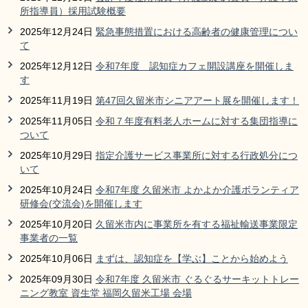
所指導員）採用試験概要
2025年12月24日
緊急事態措置における高齢者の健康管理につい
て
2025年12月12日
令和7年度 認知症カフェ開設講座を開催しま
す
2025年11月19日
第47回久留米市シニアアート展を開催します！
2025年11月05日
令和７年度有料老人ホームに対する集団指導に
ついて
2025年10月29日
指定介護サービス事業所に対する行政処分につ
いて
2025年10月24日
令和7年度 久留米市 よかよか介護ボランティア
研修会(交流会)を開催します­
2025年10月20日
久留米市内に事業所を有する福祉輸送事業限定
事業者の一覧
2025年10月06日
まずは、認知症を【学ぶ】ことから始めよう
2025年09月30日
令和7年度 久留米市 ぐるぐるサーキットトレー
ニング教室 資生堂 福岡久留米工場 会場