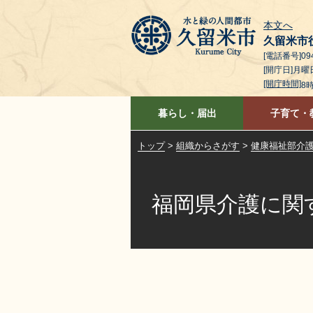
本文へ
久留米市
[電話番号]094
[開庁日]月
[開庁時間]
8
暮らし・届出
子育て・
トップ
>
組織からさがす
>
健康福祉部介
福岡県介護に関