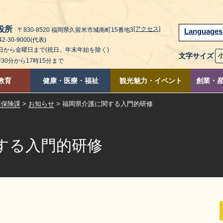
役所
[アクセス]
〒830-8520 福岡県久留米市城南町15番地3
Language
2-30-9000(代表)
曜日から金曜日まで(祝日、年末年始を除く)
文字サイズ
時30分から17時15分まで
教育
健康・医療・福祉
観光魅力・イベント
創業・
護保険課
>
お知らせ
> 福岡県介護に関する入門的研修
する入門的研修