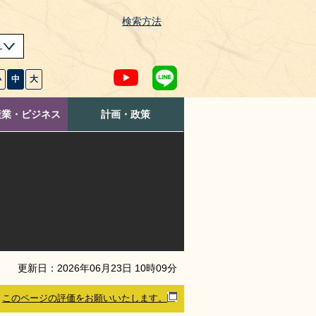
検索方法
s
小
中
大
産業・ビジネス
計画・政策
更新日：
2026
年
06
月
23
日
10
時
09
分
このページの評価をお願いいたします。