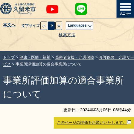
本文へ
Languages
文字サイズ
小
中
大
暮らし・届出
検索方法
子育て・教育
トップ
>
健康・医療・福祉
>
高齢者支援・介護保険
>
介護保険 介護サー
健康・医療・福祉
ビス
> 事業所評価加算の適合事業所について
事業所評価加算の適合事業所
観光魅力・イベント
について
創業・産業・ビジネス
更新日：
2024
年
03
月
06
日
08
時
44
分
計画・政策
このページの評価をお願いいたします。
サイトマップ
組織から探す