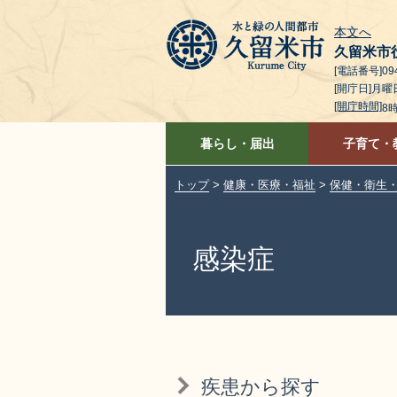
本文へ
久留米市
[電話番号]094
[開庁日]月
[開庁時間]
8
暮らし・届出
子育て・
トップ
>
健康・医療・福祉
>
保健・衛生
感染症
疾患から探す