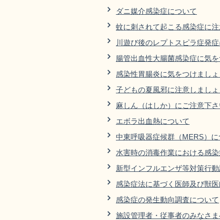
ダニ媒介感染症について
蚊に刺されて起こる感染症に注
川遊び後のレプトスピラ症発症
腸管出血性大腸菌感染症に気を
感染性胃腸炎に気をつけましょ
子どもの夏風邪に注意しましょ
麻しん（はしか）にご注意下さ
エボラ出血熱について
中東呼吸器症候群（MERS）に
水害時の消毒作業における感染
新型インフルエンザ等対策行動
感染症法に基づく医師及び獣医
感染症の発生動向調査について
施設管理者・従事者のみなさま