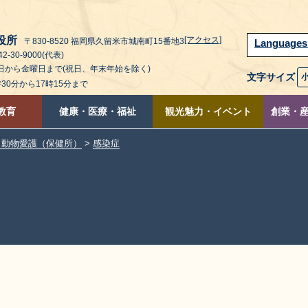
役所
[アクセス]
〒830-8520 福岡県久留米市城南町15番地3
Language
2-30-9000(代表)
曜日から金曜日まで(祝日、年末年始を除く)
文字サイズ
時30分から17時15分まで
教育
健康・医療・福祉
観光魅力・イベント
創業・
・動物愛護（保健所）
>
感染症