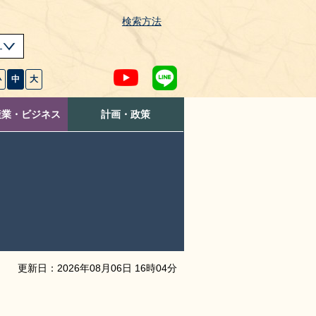
検索方法
s
小
中
大
産業・ビジネス
計画・政策
更新日：
2026
年
08
月
06
日
16
時
04
分