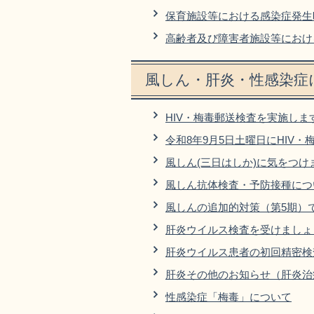
保育施設等における感染症発生
高齢者及び障害者施設等におけ
風しん・肝炎・性感染症
HIV・梅毒郵送検査を実施しま
令和8年9月5日土曜日にHIV
風しん(三日はしか)に気をつけ
風しん抗体検査・予防接種につ
風しんの追加的対策（第5期）
肝炎ウイルス検査を受けましょ
肝炎ウイルス患者の初回精密検
肝炎その他のお知らせ（肝炎治
性感染症「梅毒」について