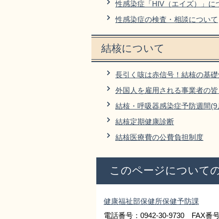
性感染症「HIV（エイズ）」に
性感染症の検査・相談について
結核について
長引く咳は赤信号！結核の基礎
外国人を雇用される事業者の皆
結核・呼吸器感染症予防週間(9月
結核定期健康診断
結核医療費の公費負担制度
このページについて
健康福祉部保健所保健予防課
電話番号：0942-30-9730 FAX番号：