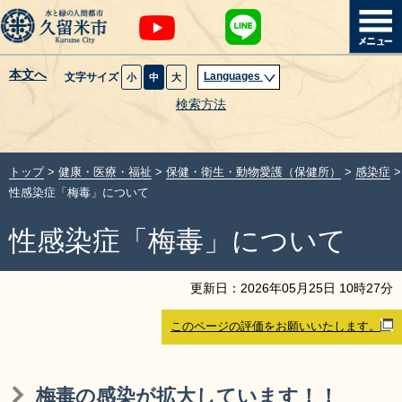
本文へ
Languages
文字サイズ
小
中
大
暮らし・届出
検索方法
子育て・教育
トップ
>
健康・医療・福祉
>
保健・衛生・動物愛護（保健所）
>
感染症
>
健康・医療・福祉
性感染症「梅毒」について
性感染症「梅毒」について
観光魅力・イベント
創業・産業・ビジネス
更新日：
2026
年
05
月
25
日
10
時
27
分
このページの評価をお願いいたします。
計画・政策
サイトマップ
組織から探す
梅毒の感染が拡大しています！！