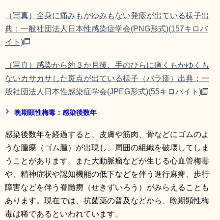
（写真）全身に痛みもかゆみもない発疹が出ている様子出
典：一般社団法人日本性感染症学会(PNG形式)
(157キロバ
イト)
（写真）感染から約３か月後、手のひらに痛くもかゆくも
ないカサカサした斑点が出ている様子（バラ疹）出典：一
般社団法人日本性感染症学会(JPEG形式)
(55キロバイト)
晩期顕性梅毒：感染後数年
感染後数年を経過すると、皮膚や筋肉、骨などにゴムのよ
うな腫瘍（ゴム腫）が出現し、周囲の組織を破壊してしま
うことがあります。また大動脈瘤などが生じる心血管梅毒
や、精神症状や認知機能の低下などを伴う進行麻痺、歩行
障害などを伴う脊髄癆（せきずいろう）がみらえることも
あります。現在では、抗菌薬の普及などから、晩期顕性梅
毒は稀であるといわれています。