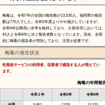
リンク集
利用ガイド
梅毒は、令和7年の全国の報告数が13,530人、福岡県の報告
RSS
プライバシーポリシー
数は770人でした。令和5年度よりやや減少していますが、
サイトについて
令和4年以降高い水準を維持しており、久留米市においては
43人と令和6年に次ぐ報告者数となっています。現在、全国
閉じる
的に梅毒の感染者が増加しており、注意が必要です。
梅毒の発生状況
性風俗サービスの利用者、従業者で感染する人が増えてい
ます。
梅毒の年間報
令和２年
令和3年
令和4年
全国
5,867
7,978
13,220