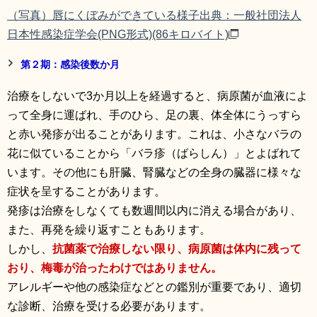
（写真）唇にくぼみができている様子出典：一般社団法人
日本性感染症学会(PNG形式)
(86キロバイト)
第２期：感染後数か月
治療をしないで3か月以上を経過すると、病原菌が血液によ
って全身に運ばれ、手のひら、足の裏、体全体にうっすら
と赤い発疹が出ることがあります。これは、小さなバラの
花に似ていることから「バラ疹（ばらしん）」とよばれて
います。その他にも肝臓、腎臓などの全身の臓器に様々な
症状を呈することがあります。
発疹は治療をしなくても数週間以内に消える場合があり、
また、再発を繰り返すこともあります。
しかし、
抗菌薬で治療しない限り、病原菌は体内に残って
おり、梅毒が治ったわけではありません。
アレルギーや他の感染症などとの鑑別が重要であり、適切
な診断、治療を受ける必要があります。