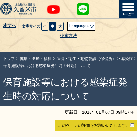
本文へ
Languages
文字サイズ
小
中
大
暮らし・届出
検索方法
子育て・教育
トップ
>
健康・医療・福祉
>
保健・衛生・動物愛護（保健所）
>
感染症
>
健康・医療・福祉
保育施設等における感染症発生時の対応について
保育施設等における感染症発
観光魅力・イベント
生時の対応について
創業・産業・ビジネス
更新日：
2025
年
01
月
07
日
09
時
17
分
計画・政策
このページの評価をお願いいたします。
サイトマップ
組織から探す