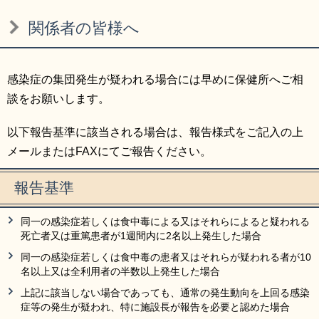
リンク集
利用ガイド
関係者の皆様へ
RSS
プライバシーポリシー
サイトについて
感染症の集団発生が疑われる場合には早めに保健所へご相
談をお願いします。
閉じる
以下報告基準に該当される場合は、報告様式をご記入の上
メールまたはFAXにてご報告ください。
報告基準
同一の感染症若しくは食中毒による又はそれらによると疑われる
死亡者又は重篤患者が1週間内に2名以上発生した場合
同一の感染症若しくは食中毒の患者又はそれらが疑われる者が10
名以上又は全利用者の半数以上発生した場合
上記に該当しない場合であっても、通常の発生動向を上回る感染
症等の発生が疑われ、特に施設長が報告を必要と認めた場合