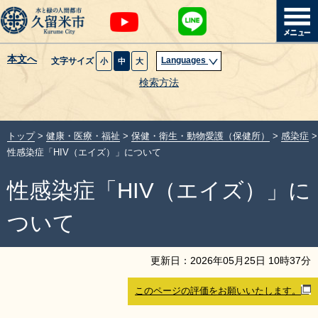
本文へ
Languages
文字サイズ
小
中
大
暮らし・届出
検索方法
子育て・教育
トップ
>
健康・医療・福祉
>
保健・衛生・動物愛護（保健所）
>
感染症
>
健康・医療・福祉
性感染症「HIV（エイズ）」について
性感染症「HIV（エイズ）」に
観光魅力・イベント
ついて
創業・産業・ビジネス
更新日：
2026
年
05
月
25
日
10
時
37
分
計画・政策
このページの評価をお願いいたします。
サイトマップ
組織から探す