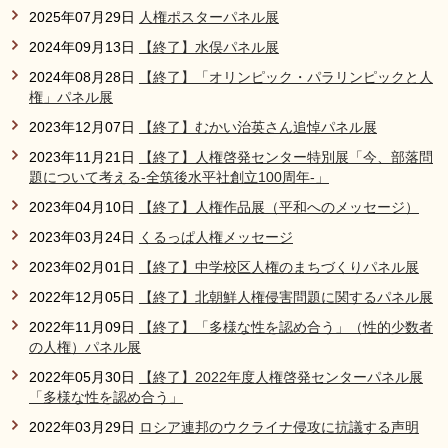
2025年07月29日
人権ポスターパネル展
2024年09月13日
【終了】水俣パネル展
2024年08月28日
【終了】「オリンピック・パラリンピックと人
権」パネル展
2023年12月07日
【終了】むかい治英さん追悼パネル展
2023年11月21日
【終了】人権啓発センター特別展「今、部落問
題について考える-全筑後水平社創立100周年-」
2023年04月10日
【終了】人権作品展（平和へのメッセージ）
2023年03月24日
くるっぱ人権メッセージ
2023年02月01日
【終了】中学校区人権のまちづくりパネル展
2022年12月05日
【終了】北朝鮮人権侵害問題に関するパネル展
2022年11月09日
【終了】「多様な性を認め合う」（性的少数者
の人権）パネル展
2022年05月30日
【終了】2022年度人権啓発センターパネル展
「多様な性を認め合う」
2022年03月29日
ロシア連邦のウクライナ侵攻に抗議する声明