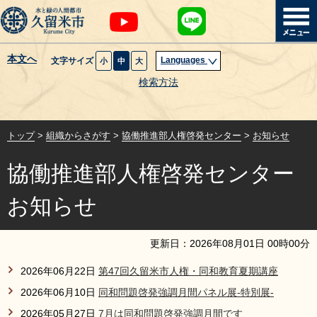
本文へ
Languages
文字サイズ
小
中
大
暮らし・届出
検索方法
子育て・教育
トップ
>
組織からさがす
>
協働推進部人権啓発センター
>
お知らせ
健康・医療・福祉
協働推進部人権啓発センター
観光魅力・イベント
お知らせ
創業・産業・ビジネス
更新日：
2026
年
08
月
01
日
00
時
00
分
計画・政策
2026年06月22日
第47回久留米市人権・同和教育夏期講座
2026年06月10日
同和問題啓発強調月間パネル展-特別展-
サイトマップ
組織から探す
2026年05月27日
7月は同和問題啓発強調月間です