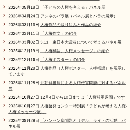
リンク集
利用ガイド
2026年05月18日
「子どもの人権を考える」パネル展
2026年04月24日
アンネのバラ展（パネル展とバラの展示）
RSS
プライバシーポリシー
2026年03月16日
人権作品の取り組みと作品の紹介
サイトについて
2026年03月11日
「人権作文」の紹介
2026年03月02日
3.11 東日本大震災について考えるパネル展
閉じる
2025年12月19日
「人権標語、人権メッセージ」の紹介
2025年12月16日
「人権ポスター」の紹介
2025年11月28日
人権作品（人権ポスター、人権標語）を展示し
ています
2025年11月28日
北朝鮮当局による人権侵害問題に対するパネル
展
2025年10月27日
12月4日から10日までは「人権尊重週間」です
2025年10月27日
人権啓発センター特別展「子どもが考える人権-
人権メッセージ展-」
2025年09月29日
「ハンセン病問題とリデル、ライトの活動」パ
ネル展