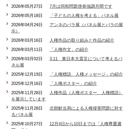
2026年05月27日
7月は同和問題啓発強調月間です
リンク集
利用ガイド
2026年05月18日
「子どもの人権を考える」パネル展
RSS
プライバシーポリシー
2026年04月24日
アンネのバラ展（パネル展とバラの展
示）
サイトについて
2026年03月16日
人権作品の取り組みと作品の紹介
2026年03月11日
「人権作文」の紹介
閉じる
2026年03月02日
3.11 東日本大震災について考えるパ
ネル展
2025年12月19日
「人権標語、人権メッセージ」の紹介
2025年12月16日
「人権ポスター」の紹介
2025年11月28日
人権作品（人権ポスター、人権標語）
を展示しています
2025年11月28日
北朝鮮当局による人権侵害問題に対す
るパネル展
2025年10月27日
12月4日から10日までは「人権尊重週