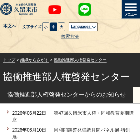
本文へ
Languages
文字サイズ
小
中
大
暮らし・届出
検索方法
子育て・教育
トップ
>
組織からさがす
>
協働推進部人権啓発センター
健康・医療・福祉
協働推進部人権啓発センター
観光魅力・イベント
協働推進部人権啓発センターからのお知らせ
創業・産業・ビジネス
2026年06月22日
第47回久留米市人権・同和教育夏期講
計画・政策
座
2026年06月10日
同和問題啓発強調月間パネル展-特別
サイトマップ
組織から探す
展-