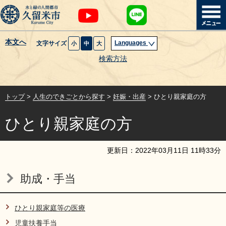
本文へ
Languages
文字サイズ
小
中
大
暮らし・届出
検索方法
子育て・教育
トップ
>
人生のできごとから探す
>
妊娠・出産
> ひとり親家庭の方
健康・医療・福祉
ひとり親家庭の方
観光魅力・イベント
更新日：
2022
年
03
月
11
日
11
時
33
分
創業・産業・ビジネス
助成・手当
計画・政策
ひとり親家庭等の医療
サイトマップ
組織から探す
児童扶養手当