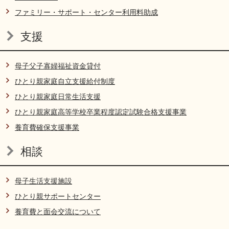
リンク集
利用ガイド
ファミリー・サポート・センター利用料助成
RSS
プライバシーポリシー
支援
サイトについて
母子父子寡婦福祉資金貸付
ひとり親家庭自立支援給付制度
閉じる
ひとり親家庭日常生活支援
ひとり親家庭高等学校卒業程度認定試験合格支援事業
養育費確保支援事業
相談
母子生活支援施設
ひとり親サポートセンター
養育費と面会交流について