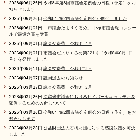
2026年06月26日
令和8年第3回市議会定例会の日程（予定）をお
リンク集
利用ガイド
知らせします
2026年06月26日
令和8年第2回市議会定例会が閉会しました
RSS
プライバシーポリシー
2026年06月01日
「市議会だよりくるめ」 中核市議会報コンクー
サイトについて
ルで最優秀賞を受賞
2026年06月01日
議会交際費 令和8年4月
2026年06月01日
市議会だよりくるめ第221号（令和8年6月1日
閉じる
号）を発行しました
2026年05月11日
議会交際費 令和8年3月
2026年04月07日
議員逝去のお知らせ
2026年03月27日
議会交際費 令和8年2月
2026年03月26日
久留米市議会におけるサイバーセキュリティを
確保するための方針について
2026年03月26日
令和8年第2回市議会定例会の日程（予定）をお
知らせします
2026年03月25日
公益財団法人石橋財団に対する感謝決議を可決
しました