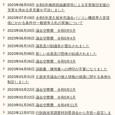
2023年08月03日
令和5年梅雨前線豪雨等による災害復旧支援の
充実を求める意見書を可決しました
2023年07月19日
令和5年度久留米市議会パソコン機器導入賃貸
借にかかる条件付一般競争入札の実施について
2023年06月20日
議会交際費 令和5年5月
2023年06月05日
議会交際費 令和5年4月
2023年05月15日
議⻑及び副議⻑が選出されました
2023年05月08日
新しい会派及び団体が結成されました
2023年04月26日
議会交際費 令和5年3月
2023年04月05日
請願書・陳情書への押印が不要になりました
2023年03月31日
久留米市議会の個人情報の保護に関する条例を
制定しました
2023年03月22日
議会交際費 令和5年2月
2023年02月22日
議会交際費 令和5年1月
2023年01月26日
議会交際費 令和4年11月
2022年12月07日
行財政改革調査特別委員会から市長へ提言しま