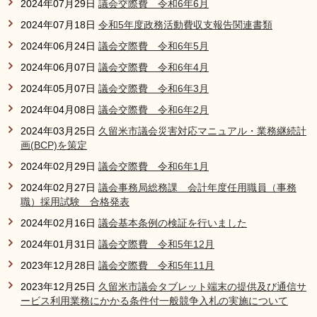
2024年07月29日
議会交際費 令和6年6月
2024年07月18日
令和5年度政務活動費収支報告関連書類
2024年06月24日
議会交際費 令和6年5月
2024年06月07日
議会交際費 令和6年4月
2024年05月07日
議会交際費 令和6年3月
2024年04月08日
議会交際費 令和6年2月
2024年03月25日
久留米市議会災害対応マニュアル・業務継続計
画(BCP)を策定
2024年02月29日
議会交際費 令和6年1月
2024年02月27日
議会事務局総務課 会計年度任用職員（事務
職）採用試験 合格発表
2024年02月16日
議会基本条例の検証を行いました
2024年01月31日
議会交際費 令和5年12月
2023年12月28日
議会交際費 令和5年11月
2023年12月25日
久留米市議会タブレット端末の提供及び通信サ
ービス利用業務にかかる条件付一般競争入札の実施について