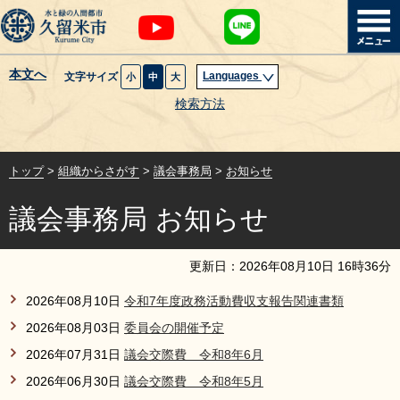
本文へ
Languages
文字サイズ
小
中
大
暮らし・届出
検索方法
子育て・教育
トップ
>
組織からさがす
>
議会事務局
>
お知らせ
健康・医療・福祉
議会事務局 お知らせ
観光魅力・イベント
更新日：
2026
年
08
月
10
日
16
時
36
分
創業・産業・ビジネス
2026年08月10日
令和7年度政務活動費収支報告関連書類
2026年08月03日
委員会の開催予定
計画・政策
2026年07月31日
議会交際費 令和8年6月
サイトマップ
組織から探す
2026年06月30日
議会交際費 令和8年5月