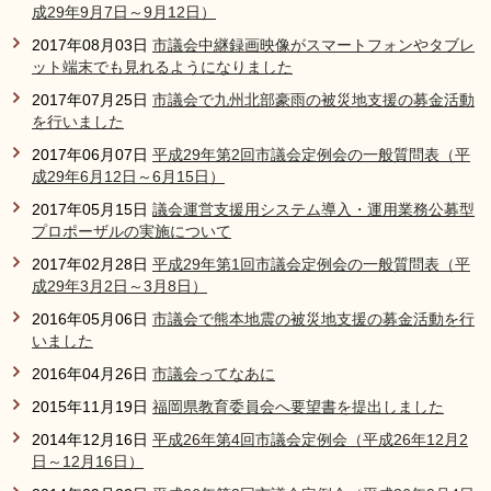
成29年9月7日～9月12日）
2017年08月03日
市議会中継録画映像がスマートフォンやタブレ
ット端末でも見れるようになりました
2017年07月25日
市議会で九州北部豪雨の被災地支援の募金活動
を行いました
2017年06月07日
平成29年第2回市議会定例会の一般質問表（平
成29年6月12日～6月15日）
2017年05月15日
議会運営支援用システム導入・運用業務公募型
プロポーザルの実施について
2017年02月28日
平成29年第1回市議会定例会の一般質問表（平
成29年3月2日～3月8日）
2016年05月06日
市議会で熊本地震の被災地支援の募金活動を行
いました
2016年04月26日
市議会ってなあに
2015年11月19日
福岡県教育委員会へ要望書を提出しました
2014年12月16日
平成26年第4回市議会定例会（平成26年12月2
日～12月16日）