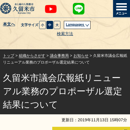
本文へ
Languages
文字サイズ
小
中
大
暮らし・届出
検索方法
子育て・教育
トップ
>
組織からさがす
>
議会事務局
>
お知らせ
> 久留米市議会広報紙
健康・医療・福祉
リニューアル業務のプロポーザル選定結果について
久留米市議会広報紙リニュー
観光魅力・イベント
アル業務のプロポーザル選定
創業・産業・ビジネス
結果について
計画・政策
更新日：
2019
年
11
月
13
日
15
時
07
分
サイトマップ
組織から探す