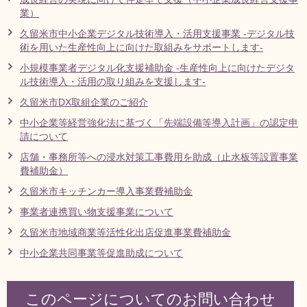
業）
リンク集
利用ガイド
久留米市中小企業デジタル技術導入・活用支援事業 -デジタル技
RSS
プライバシーポリシー
術を用いた生産性向上に向けた取組みをサポートします-
小規模事業者デジタル化支援補助金 -生産性向上に向けたデジタ
サイトについて
ル技術導入・活用の取り組みを支援します-
久留米市DX取組企業のご紹介
閉じる
中小企業等経営強化法に基づく「先端設備等導入計画」の認定申
請について
店舗・事務所等への浸水対策工事費用を助成（止水板等設置事業
費補助金）
久留米市キッチンカー導入事業費補助金
事業者連携買い物支援事業について
久留米市地域商業等活性化出店促進事業費補助金
中小企業共同事業等促進助成について
このページについてのお問い合わせ