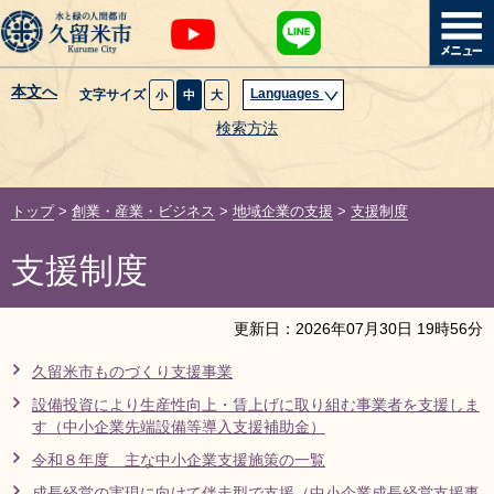
本文へ
Languages
文字サイズ
小
中
大
暮らし・届出
検索方法
子育て・教育
トップ
>
創業・産業・ビジネス
>
地域企業の支援
>
支援制度
健康・医療・福祉
支援制度
観光魅力・イベント
更新日：
2026
年
07
月
30
日
19
時
56
分
創業・産業・ビジネス
久留米市ものづくり支援事業
設備投資により生産性向上・賃上げに取り組む事業者を支援しま
計画・政策
す（中小企業先端設備等導入支援補助金）
令和８年度 主な中小企業支援施策の一覧
サイトマップ
組織から探す
成長経営の実現に向けて伴走型で支援（中小企業成長経営支援事