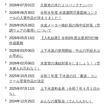
2026年07月01日
久留米の水だよりバックナンバー
リンク集
利用ガイド
2026年06月30日
令和８年度 水道週間児童図画コンク
RSS
プライバシーポリシー
ールの入賞作品が決まりました！
2026年05月28日
水道メーター検針員の熱中症対策（空
サイトについて
調ウェアの着用）について
2026年05月13日
【入札結果】令和8年度企業局刊行物
閉じる
作成業務
2026年03月06日
上下水道の使用開始・中止の手続きは
お早めに
2026年02月06日
水道管の凍結対策をしましょう！（空
き家もお忘れなく）
2025年10月15日
令和７年度 下水道の日「書道」コン
クール受賞作品が決定
2025年07月11日
上下水道料金表（令和７年４月１日か
ら）
2024年12月25日
みんなの展覧会（てんらんかい）