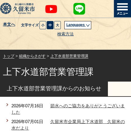
本文へ
Languages
文字サイズ
小
中
大
暮らし・届出
検索方法
子育て・教育
トップ
>
組織からさがす
>
上下水道部営業管理課
健康・医療・福祉
上下水道部営業管理課
観光魅力・イベント
上下水道部営業管理課からのお知らせ
創業・産業・ビジネス
2026年07月16日
節水へのご協力をありがとうございま
計画・政策
した
2026年07月01日
久留米市企業局上下水道部 久留米の
サイトマップ
組織から探す
水だより