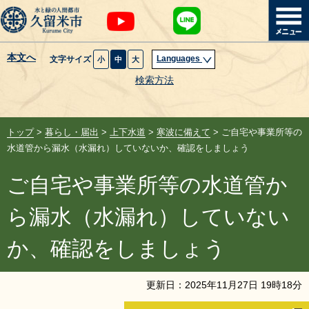
本文へ
Languages
文字サイズ
小
中
大
暮らし・届出
検索方法
子育て・教育
トップ
>
暮らし・届出
>
上下水道
>
寒波に備えて
> ご自宅や事業所等の
健康・医療・福祉
水道管から漏水（水漏れ）していないか、確認をしましょう
ご自宅や事業所等の水道管か
観光魅力・イベント
ら漏水（水漏れ）していない
創業・産業・ビジネス
か、確認をしましょう
計画・政策
更新日：
2025
年
11
月
27
日
19
時
18
分
サイトマップ
組織から探す