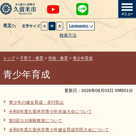
本文へ
Languages
文字サイズ
小
中
大
暮らし・届出
検索方法
子育て・教育
トップ
>
子育て・教育
>
学校・教育
>
青少年育成
健康・医療・福祉
青少年育成
観光魅力・イベント
更新日：
2026
年
08
月
03
日
09
時
01
分
創業・産業・ビジネス
青少年の健全育成・非行防止
令和6年度久留米市青少年弁論大会について
計画・政策
第2回ヨガ体験教室について
サイトマップ
組織から探す
令和6年度久留米市青少年健全育成市民大会について