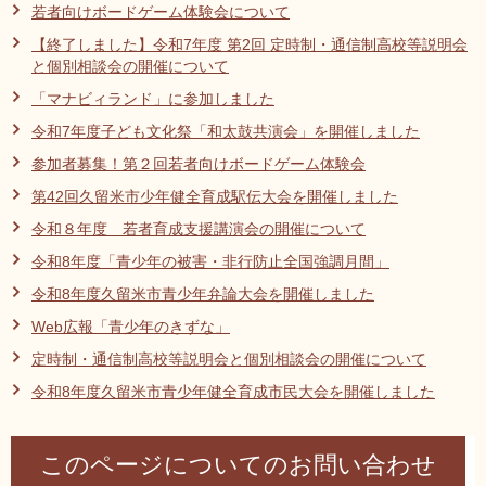
若者向けボードゲーム体験会について
【終了しました】令和7年度 第2回 定時制・通信制高校等説明会
と個別相談会の開催について
「マナビィランド」に参加しました
令和7年度子ども文化祭「和太鼓共演会」を開催しました
参加者募集！第２回若者向けボードゲーム体験会
第42回久留米市少年健全育成駅伝大会を開催しました
令和８年度 若者育成支援講演会の開催について
令和8年度「青少年の被害・非行防止全国強調月間」
令和8年度久留米市青少年弁論大会を開催しました
Web広報「青少年のきずな」
定時制・通信制高校等説明会と個別相談会の開催について
令和8年度久留米市青少年健全育成市民大会を開催しました
このページについてのお問い合わせ