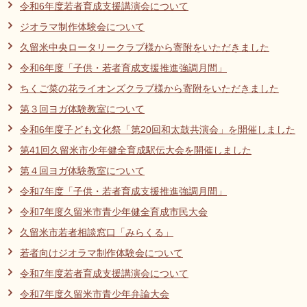
令和6年度若者育成支援講演会について
リンク集
利用ガイド
ジオラマ制作体験会について
RSS
プライバシーポリシー
久留米中央ロータリークラブ様から寄附をいただきました
令和6年度「子供・若者育成支援推進強調月間」
サイトについて
ちくご菜の花ライオンズクラブ様から寄附をいただきました
第３回ヨガ体験教室について
閉じる
令和6年度子ども文化祭「第20回和太鼓共演会」を開催しました
第41回久留米市少年健全育成駅伝大会を開催しました
第４回ヨガ体験教室について
令和7年度「子供・若者育成支援推進強調月間」
令和7年度久留米市青少年健全育成市民大会
久留米市若者相談窓口「みらくる」
若者向けジオラマ制作体験会について
令和7年度若者育成支援講演会について
令和7年度久留米市青少年弁論大会