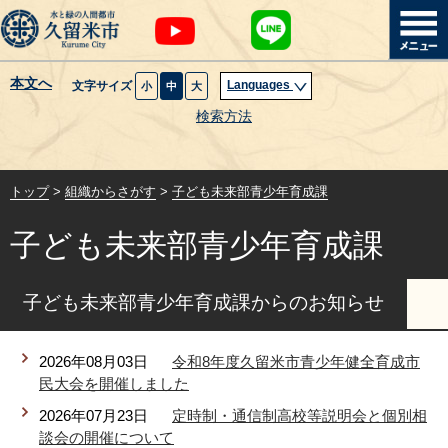
本文へ
Languages
文字サイズ
小
中
大
暮らし・届出
検索方法
子育て・教育
トップ
>
組織からさがす
>
子ども未来部青少年育成課
健康・医療・福祉
子ども未来部青少年育成課
観光魅力・イベント
子ども未来部青少年育成課からのお知らせ
創業・産業・ビジネス
2026年08月03日
令和8年度久留米市青少年健全育成市
計画・政策
民大会を開催しました
2026年07月23日
定時制・通信制高校等説明会と個別相
サイトマップ
組織から探す
談会の開催について