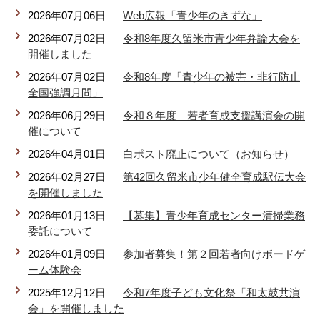
2026年07月06日
Web広報「青少年のきずな」
リンク集
利用ガイド
2026年07月02日
令和8年度久留米市青少年弁論大会を
RSS
プライバシーポリシー
開催しました
2026年07月02日
令和8年度「青少年の被害・非行防止
サイトについて
全国強調月間」
2026年06月29日
令和８年度 若者育成支援講演会の開
閉じる
催について
2026年04月01日
白ポスト廃止について（お知らせ）
2026年02月27日
第42回久留米市少年健全育成駅伝大会
を開催しました
2026年01月13日
【募集】青少年育成センター清掃業務
委託について
2026年01月09日
参加者募集！第２回若者向けボードゲ
ーム体験会
2025年12月12日
令和7年度子ども文化祭「和太鼓共演
会」を開催しました