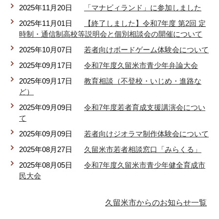
2025年11月20日
「マナビィランド」に参加しました
2025年11月01日
【終了しました】令和7年度 第2回 定
時制・通信制高校等説明会と個別相談会の開催について
2025年10月07日
若者向けボードゲーム体験会について
2025年09月17日
令和7年度久留米市青少年弁論大会
2025年09月17日
教育相談（不登校・いじめ・進路な
ど）
2025年09月09日
令和7年度若者育成支援講演会につい
て
2025年09月09日
若者向けジオラマ制作体験会について
2025年08月27日
久留米市若者相談窓口「みらくる」
2025年08月05日
令和7年度久留米市青少年健全育成市
民大会
久留米市からのお知らせ一覧