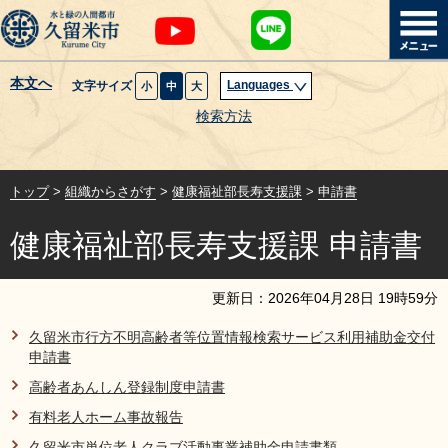
本文へ
Languages
文字サイズ
小
中
大
暮らし・届出
検索方法
子育て・教育
トップ
>
組織からさがす
>
健康福祉部長寿支援課
>
申請書
健康・医療・福祉
健康福祉部長寿支援課 申請書
観光魅力・イベント
更新日：
2026
年
04
月
28
日
19
時
59
分
創業・産業・ビジネス
久留米市行方不明高齢者等位置情報検索サービス利用補助金交付
申請書
計画・政策
高齢者あんしん登録制度申請書
有料老人ホーム事故報告
サイトマップ
組織から探す
久留米市単位老人クラブ活動事業補助金申請書類