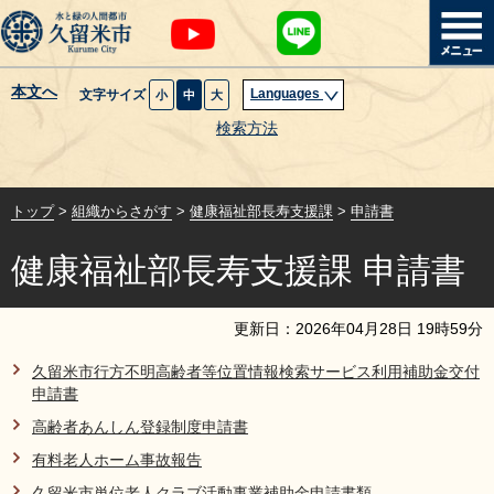
本文へ
Languages
文字サイズ
小
中
大
暮らし・届出
検索方法
子育て・教育
トップ
>
組織からさがす
>
健康福祉部長寿支援課
>
申請書
健康・医療・福祉
健康福祉部長寿支援課 申請書
観光魅力・イベント
更新日：
2026
年
04
月
28
日
19
時
59
分
創業・産業・ビジネス
久留米市行方不明高齢者等位置情報検索サービス利用補助金交付
申請書
計画・政策
高齢者あんしん登録制度申請書
有料老人ホーム事故報告
サイトマップ
組織から探す
久留米市単位老人クラブ活動事業補助金申請書類