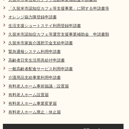
リンク集
利用ガイド
「久留米市認知症カフェ等支援事業」に関する申請書等
オレンジ協力隊登録申請書
RSS
プライバシーポリシー
生活支援ショートステイ利用登録申請書
サイトについて
久留米市認知症カフェ等運営支援事業補助金 申請書類
久留米市家族介護慰労金支給申請書
閉じる
緊急通報システム利用申請書
高齢者日常生活用具給付申請書
一般高齢者配食サービス利用申請書
介護用品支給事業利用申請書
有料老人ホーム事前協議・設置届
有料老人ホーム設置届
有料老人ホーム事業変更届
有料老人ホーム廃止・休止届