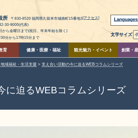
役所
[アクセス]
〒830-8520 福岡県久留米市城南町15番地3
Language
2-30-9000(代表)
曜日から金曜日まで(祝日、年末年始を除く)
文字サイズ
時30分から17時15分まで
教育
健康・医療・福祉
観光魅力・イベント
創業・
・地域福祉・生活支援
>
支え合い活動の今に迫るWEBコラムシリーズ
今に迫るWEBコラムシリーズ