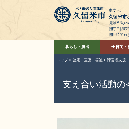
本文へ
久留米市
[電話番号]094
[開庁日]月
[開庁時間]
8
暮らし・届出
子育て・
トップ
>
健康・医療・福祉
>
障害者支援
支え合い活動の