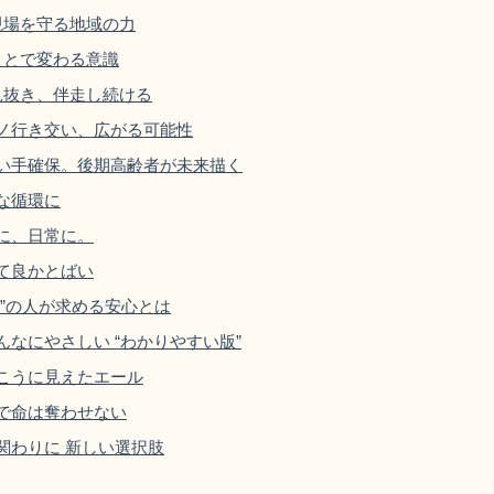
現場を守る地域の力
ことで変わる意識
見抜き、伴走し続ける
モノ行き交い、広がる可能性
担い手確保。後期高齢者が未来描く
な循環に
域に、日常に。
って良かとばい
縁”の人が求める安心とは
んなにやさしい “わかりやすい版”
向こうに見えたエール
域で命は奪わせない
関わりに 新しい選択肢