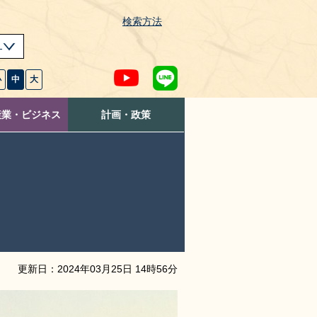
検索方法
s
小
中
大
産業・ビジネス
計画・政策
更新日：
2024
年
03
月
25
日
14
時
56
分