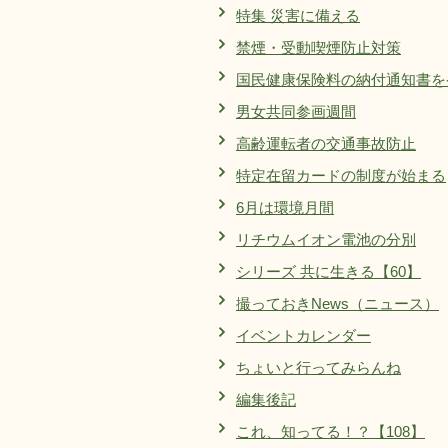
特集 災害に備える
禁煙・受動喫煙防止対策
国民健康保険料の納付通知書を
男女共同参画週間
高齢運転者の交通事故防止
特定在留カードの制度が始まる
6月は環境月間
リチウムイオン電池の分別
シリーズ 共に生きる【60】
撮っておきNews（ニュース）
イベントカレンダー
ちょいと行ってみらんね
編集後記
これ、知ってる！？【108】