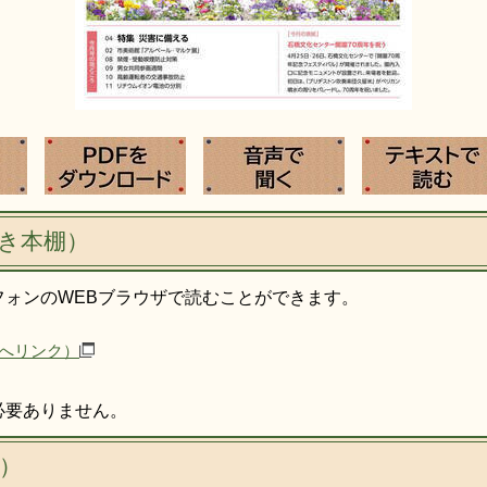
き本棚）
フォンのWEBブラウザで読むことができます。
へリンク）
必要ありません。
）