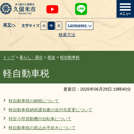
本文へ
Languages
文字サイズ
小
中
大
暮らし・届出
検索方法
子育て・教育
トップ
>
暮らし・届出
>
税金
>
軽自動車税
健康・医療・福祉
軽自動車税
観光魅力・イベント
更新日：
2026
年
06
月
29
日
19
時
40
分
創業・産業・ビジネス
軽自動車税の納税について
軽自動車税納税通知書の送付先変更について
計画・政策
特定小型原動機付自転車について
サイトマップ
組織から探す
軽自動車税の税止め手続きについて