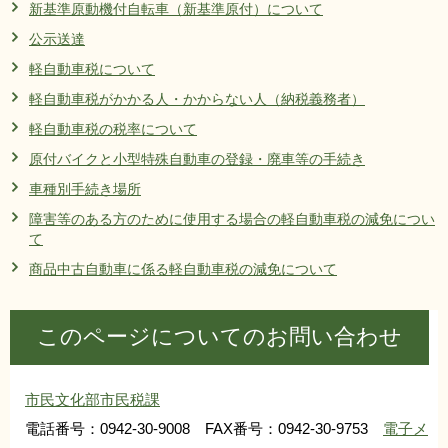
新基準原動機付自転車（新基準原付）について
リンク集
利用ガイド
公示送達
RSS
プライバシーポリシー
軽自動車税について
軽自動車税がかかる人・かからない人（納税義務者）
サイトについて
軽自動車税の税率について
原付バイクと小型特殊自動車の登録・廃車等の手続き
閉じる
車種別手続き場所
障害等のある方のために使用する場合の軽自動車税の減免につい
て
商品中古自動車に係る軽自動車税の減免について
このページについてのお問い合わせ
市民文化部市民税課
電話番号：0942-30-9008 FAX番号：0942-30-9753
電子メ