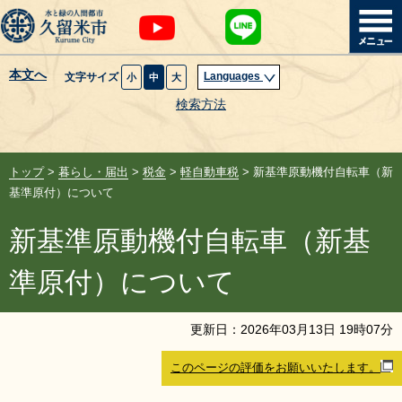
本文へ
Languages
文字サイズ
小
中
大
暮らし・届出
検索方法
子育て・教育
トップ
>
暮らし・届出
>
税金
>
軽自動車税
> 新基準原動機付自転車（新
健康・医療・福祉
基準原付）について
新基準原動機付自転車（新基
観光魅力・イベント
準原付）について
創業・産業・ビジネス
更新日：
2026
年
03
月
13
日
19
時
07
分
計画・政策
このページの評価をお願いいたします。
サイトマップ
組織から探す