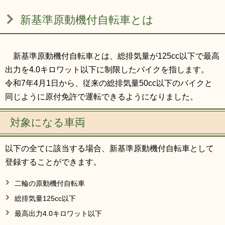
リンク集
利用ガイド
新基準原動機付自転車とは
RSS
プライバシーポリシー
サイトについて
新基準原動機付自転車とは、総排気量が125cc以下で最高
出力を4.0キロワット以下に制限したバイクを指します。
令和7年4月1日から、従来の総排気量50cc以下のバイクと
閉じる
同じように原付免許で運転できるようになりました。
対象になる車両
以下の全てに該当する場合、新基準原動機付自転車として
登録することができます。
二輪の原動機付自転車
総排気量125cc以下
最高出力4.0キロワット以下