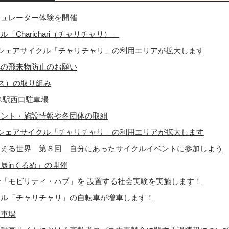
ミュレーター体験を開催
「Charichari（チャリチャリ）」
シェアサイクル「チャリチャリ」の利用エリアが拡大します
への飛来物防止のお願い
ース）の取り組み
米駅西口駐車場
ベント・施設情報や各団体の取組
シェアサイクル「チャリチャリ」の利用エリアが拡大します
見える世界 第８回 自分にあったサイクルイベントに参加しよう
展inくるめ」の開催
「モビリティ・ハブ」を 設置する社会実験を実施します！
クル「チャリチャリ」の自転車が増車します！
駐車場