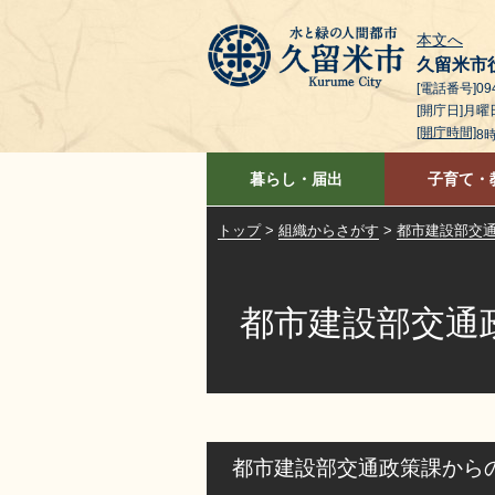
本文へ
久留米市
[電話番号]094
[開庁日]月
[開庁時間]
8
暮らし・届出
子育て・
トップ
>
組織からさがす
>
都市建設部交
都市建設部交通
都市建設部交通政策課から