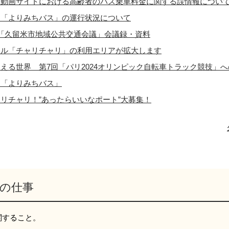
】動画サイトにおける高齢者のバス乗車料金に関する誤情報につい
通「よりみちバス」の運行状況について
「久留米市地域公共交通会議」会議録・資料
クル「チャリチャリ」の利用エリアが拡大します
える世界 第7回「パリ2024オリンピック自転車トラック競技」
通「よりみちバス」
リチャリ！”あったらいいなポート”大募集！
の仕事
関すること。