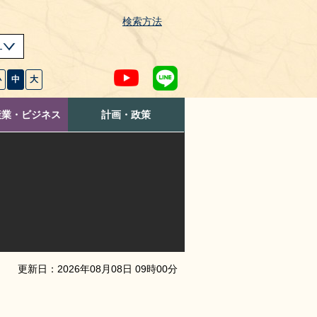
検索方法
s
小
中
大
産業・ビジネス
計画・政策
更新日：
2026
年
08
月
08
日
09
時
00
分