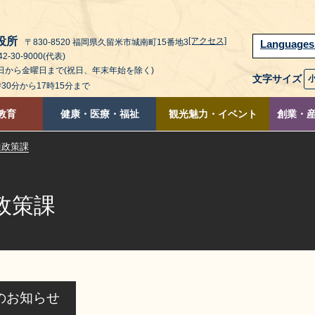
役所
[アクセス]
〒830-8520 福岡県久留米市城南町15番地3
Language
2-30-9000(代表)
曜日から金曜日まで(祝日、年末年始を除く)
文字サイズ
時30分から17時15分まで
教育
健康・医療・福祉
観光魅力・イベント
創業・
通政策課
政策課
のお知らせ