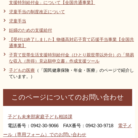
支援特別給付金」について【全国共通事業】
リンク集
利用ガイド
児童手当の制度改正について
RSS
プライバシーポリシー
児童手当
妊婦のための支援給付
サイトについて
【受付は終了しました】物価高対応子育て応援手当事業【全国共
通事業】
閉じる
子育て世帯生活支援特別給付金（ひとり親世帯以外分）の「簡易
な収入（所得）見込額申立書」作成支援ツール
子どもの医療
（「国民健康保険・年金・医療」のページで紹介し
ています。）
このページについてのお問い合わせ
子ども未来部家庭子ども相談課
電話番号：0942-30-9066 FAX番号：0942-30-9718
電子メ
ール（専用フォーム）でのお問い合わせ