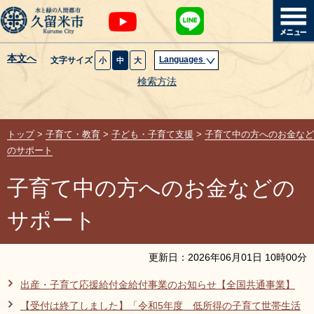
本文へ
Languages
文字サイズ
小
中
大
暮らし・届出
検索方法
子育て・教育
トップ
>
子育て・教育
>
子ども・子育て支援
>
子育て中の方へのお金など
健康・医療・福祉
のサポート
子育て中の方へのお金などの
観光魅力・イベント
サポート
創業・産業・ビジネス
更新日：
2026
年
06
月
01
日
10
時
00
分
計画・政策
出産・子育て応援給付金給付事業のお知らせ【全国共通事業】
サイトマップ
組織から探す
【受付は終了しました】「令和5年度 低所得の子育て世帯生活