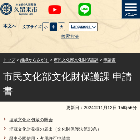
本文へ
Languages
文字サイズ
小
中
大
暮らし・届出
検索方法
子育て・教育
トップ
>
組織からさがす
>
市民文化部文化財保護課
>
申請書
健康・医療・福祉
市民文化部文化財保護課 申請
観光魅力・イベント
書
創業・産業・ビジネス
更新日：
2024
年
11
月
12
日
15
時
56
分
計画・政策
埋蔵文化財包蔵の照会
埋蔵文化財発掘の届出（文化財保護法第93条）
サイトマップ
組織から探す
歴史公園使用・占用許可申請書