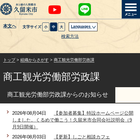
本文へ
Languages
文字サイズ
小
中
大
暮らし・届出
検索方法
子育て・教育
トップ
>
組織からさがす
>
商工観光労働部労政課
健康・医療・福祉
商工観光労働部労政課
観光魅力・イベント
商工観光労働部労政課からのお知らせ
創業・産業・ビジネス
2026年08月04日
【参加者募集】特設ホームページ公開
計画・政策
しました。くるめで働こう！久留米市合同会社説明会（9
月9日開催）
サイトマップ
組織から探す
2026年08月03日
【更新】しごと相談カフェ