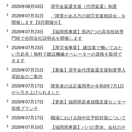
2026年08月03日
奨学金返還支援（代理返還）制度
リンク集
利用ガイド
2026年07月31日
「障害がある方の就労支援相談会」を
RSS
プライバシーポリシー
開催します【8月開催分】
2026年07月23日
【福岡県事業】県内7つの高等技術専
サイトについて
門校で合同会社説明会を開催します
2026年07月23日
【厚労省事業】 建設業で働いてみた
閉じる
い方必見！無料で建設機械オペレーターの資格を取得で
きます
2026年07月21日
【募集】奨学金代理返還支援制度導入
奨励金のご案内
2026年07月17日
障害者の法定雇用率が令和8年7月1日
から引き上げられました
2026年07月17日
【更新】福岡県若者就職支援センター
筑後ブランチ
2026年07月17日
職場における熱中症予防対策について
2026年07月10日
【福岡県事業】パパの育休、会社のチ