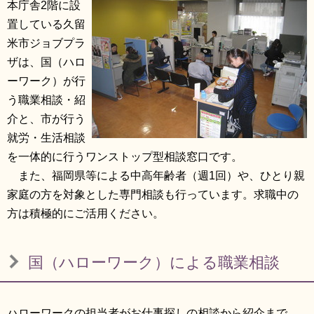
本庁舎2階に設
リンク集
利用ガイド
置している久留
米市ジョブプラ
RSS
プライバシーポリシー
ザは、国（ハロ
サイトについて
ーワーク）が行
う職業相談・紹
介と、市が行う
閉じる
就労・生活相談
を一体的に行うワンストップ型相談窓口です。
また、福岡県等による中高年齢者（週1回）や、ひとり親
家庭の方を対象とした専門相談も行っています。求職中の
方は積極的にご活用ください。
国（ハローワーク）による職業相談
ハローワークの担当者がお仕事探しの相談から紹介まで、