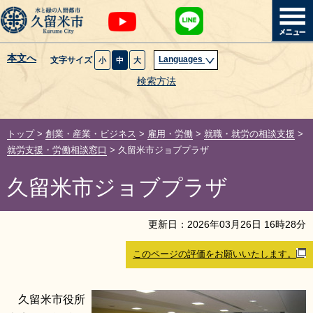
本文へ
Languages
文字サイズ
小
中
大
暮らし・届出
検索方法
子育て・教育
トップ
>
創業・産業・ビジネス
>
雇用・労働
>
就職・就労の相談支援
>
健康・医療・福祉
就労支援・労働相談窓口
> 久留米市ジョブプラザ
久留米市ジョブプラザ
観光魅力・イベント
創業・産業・ビジネス
更新日：
2026
年
03
月
26
日
16
時
28
分
このページの評価をお願いいたします。
計画・政策
サイトマップ
組織から探す
久留米市役所