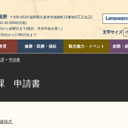
役所
[アクセス]
〒830-8520 福岡県久留米市城南町15番地3
Language
2-30-9000(代表)
曜日から金曜日まで(祝日、年末年始を除く)
文字サイズ
時30分から17時15分まで
教育
健康・医療・福祉
観光魅力・イベント
創業・
進課
>
申請書
課 申請書
連様式