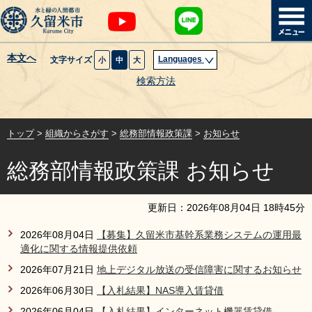
本文へ
Languages
文字サイズ
小
中
大
暮らし・届出
検索方法
子育て・教育
トップ
>
組織からさがす
>
総務部情報政策課
>
お知らせ
健康・医療・福祉
総務部情報政策課 お知らせ
観光魅力・イベント
更新日：
2026
年
08
月
04
日
18
時
45
分
創業・産業・ビジネス
2026年08月04日
【募集】久留米市基幹系業務システムの運用最
適化に関する情報提供依頼
計画・政策
2026年07月21日
地上デジタル放送の受信障害に関するお知らせ
2026年06月30日
【入札結果】NAS導入賃貸借
サイトマップ
組織から探す
2026年06月04日
【入札結果】インターネット機器賃貸借