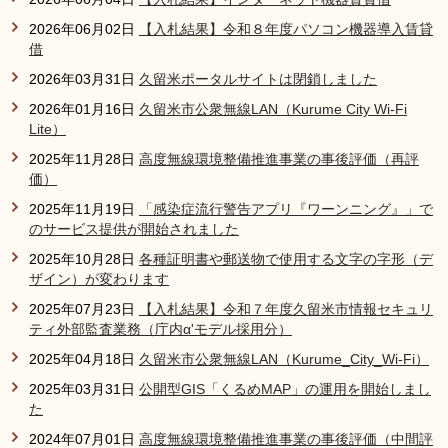
リンク集
利用ガイド
2026年06月02日
【入札結果】令和８年度パソコン機器導入賃貸
借
RSS
プライバシーポリシー
2026年03月31日
久留米ポータルサイトは閉鎖しました
サイトについて
2026年01月16日
久留米市公衆無線LAN（Kurume City Wi-Fi
Lite）
2025年11月28日
高度無線環境整備推進事業の事後評価（再評
閉じる
価）
2025年11月19日
「感染症流行警告アプリ『ワーンニング』」で
のサービス提供が開始されました
2025年10月28日
各種証明書や郵送物で使用する文字の字形（デ
ザイン）が変わります
2025年07月23日
【入札結果】令和７年度久留米市情報セキュリ
ティ外部監査業務（庁内α'モデル採用分）
2025年04月18日
久留米市公衆無線LAN（Kurume_City_Wi-Fi）
2025年03月31日
公開型GIS「くるめMAP」の運用を開始しまし
た
2024年07月01日
高度無線環境整備推進事業の事後評価（中間評