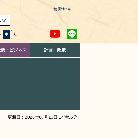
検索方法
s
小
中
大
産業・ビジネス
計画・政策
更新日：
2026
年
07
月
10
日
14
時
56
分