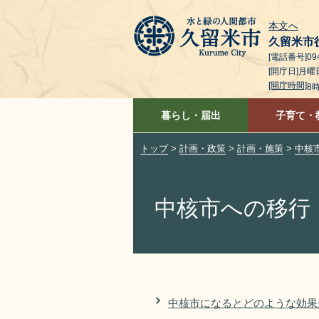
本文へ
久留米市
[電話番号]094
[開庁日]月
[開庁時間]
8
暮らし・届出
子育て・
トップ
>
計画・政策
>
計画・施策
>
中核
中核市への移行
中核市になるとどのような効果