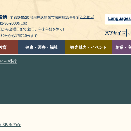
役所
[アクセス]
〒830-8520 福岡県久留米市城南町15番地3
Language
2-30-9000(代表)
曜日から金曜日まで(祝日、年末年始を除く)
文字サイズ
時30分から17時15分まで
教育
健康・医療・福祉
観光魅力・イベント
創業・
市への移行
があるのか