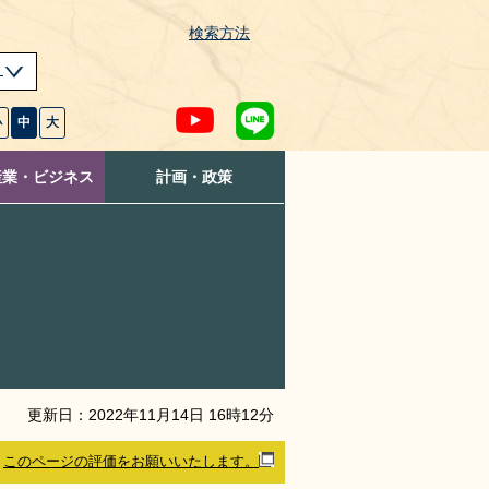
検索方法
s
小
中
大
産業・ビジネス
計画・政策
更新日：
2022
年
11
月
14
日
16
時
12
分
このページの評価をお願いいたします。