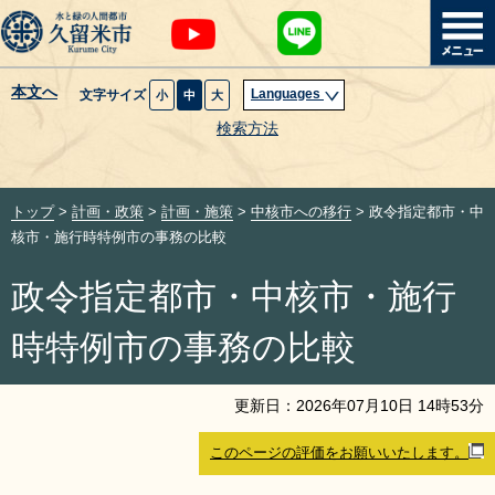
本文へ
Languages
文字サイズ
小
中
大
暮らし・届出
検索方法
子育て・教育
トップ
>
計画・政策
>
計画・施策
>
中核市への移行
> 政令指定都市・中
健康・医療・福祉
核市・施行時特例市の事務の比較
政令指定都市・中核市・施行
観光魅力・イベント
時特例市の事務の比較
創業・産業・ビジネス
更新日：
2026
年
07
月
10
日
14
時
53
分
計画・政策
このページの評価をお願いいたします。
サイトマップ
組織から探す