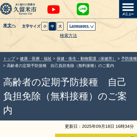
本文へ
Languages
文字サイズ
小
中
大
暮らし・届出
検索方法
子育て・教育
トップ
>
健康・医療・福祉
>
保健・衛生・動物愛護（保健所）
>
予防接種
健康・医療・福祉
> 高齢者の定期予防接種 自己負担免除（無料接種）のご案内
高齢者の定期予防接種 自己
観光魅力・イベント
負担免除（無料接種）のご案
創業・産業・ビジネス
内
計画・政策
更新日：
2025
年
09
月
18
日
16
時
34
分
サイトマップ
組織から探す