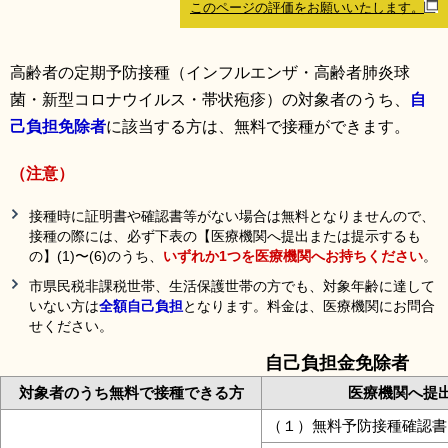
このページの評価をお願いいたします。
リンク集
利用ガイド
RSS
プライバシーポリシー
高齢者の定期予防接種（インフルエンザ・高齢者肺炎球
菌・新型コロナウイルス・帯状疱疹）の対象者のうち、
自
サイトについて
己負担免除者
に該当する方は、無料で接種ができます。
閉じる
（注意）
接種時に証明書や確認書等がない場合は無料となりませんので、
接種の際には、必ず下表の【医療機関へ提出または提示するも
の】(1)〜(6)のうち、
いずれか1つを医療機関へお持ちください
。
市県民税非課税世帯、生活保護世帯の方でも、対象年齢に達して
いない方は
全額自己負担
となります。料金は、医療機関にお問合
せください。
自己負担金免除者
対象者のうち無料で接種できる方
医療機関へ提
（１）無料予防接種確認書