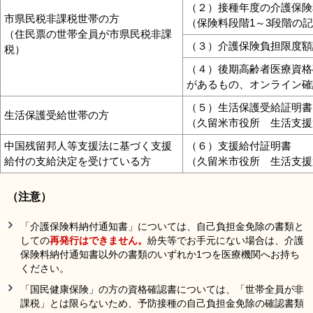
（２）接種年度の介護保険
市県民税非課税世帯の方
（保険料段階1～3段階の
（住民票の世帯全員が市県民税非課
（３）介護保険負担限度額
税）
（４）後期高齢者医療資格確
があるもの、オンライン確
（５）生活保護受給証明書
生活保護受給世帯の方
（久留米市役所 生活支援
中国残留邦人等支援法に基づく支援
（６）支援給付証明書
給付の支給決定を受けている方
（久留米市役所 生活支援
（注意）
「介護保険料納付通知書」については、自己負担金免除の書類と
しての
再発行はできません。
紛失等でお手元にない場合は、介護
保険料納付通知書以外の書類のいずれか1つを医療機関へお持ち
ください。
「国民健康保険」の方の資格確認書については、「世帯全員が非
課税」とは限らないため、予防接種の自己負担金免除の確認書類