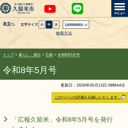
本文へ
Languages
文字サイズ
小
中
大
暮らし・届出
検索方法
子育て・教育
トップ
>
暮らし・届出
>
広報
>
令和8年5月号
健康・医療・福祉
令和8年5月号
観光魅力・イベント
更新日：
2026
年
05
月
13
日
08
時
44
分
創業・産業・ビジネス
このページの評価をお願いいたします。
計画・政策
「広報久留米」令和8年5月号を発行
サイトマップ
組織から探す