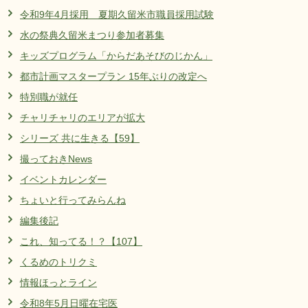
令和9年4月採用 夏期久留米市職員採用試験
水の祭典久留米まつり参加者募集
キッズプログラム「からだあそびのじかん」
都市計画マスタープラン 15年ぶりの改定へ
特別職が就任
チャリチャリのエリアが拡大
シリーズ 共に生きる【59】
撮っておきNews
イベントカレンダー
ちょいと行ってみらんね
編集後記
これ、知ってる！？【107】
くるめのトリクミ
情報ほっとライン
令和8年5月日曜在宅医