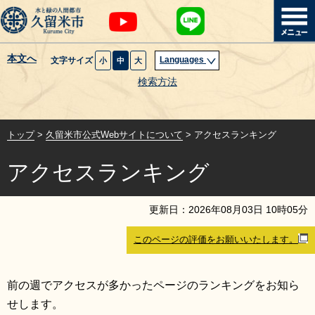
本文へ
Languages
文字サイズ
小
中
大
暮らし・届出
検索方法
子育て・教育
トップ
>
久留米市公式Webサイトについて
> アクセスランキング
健康・医療・福祉
アクセスランキング
観光魅力・イベント
更新日：
2026
年
08
月
03
日
10
時
05
分
創業・産業・ビジネス
このページの評価をお願いいたします。
計画・政策
前の週でアクセスが多かったページのランキングをお知ら
サイトマップ
組織から探す
せします。