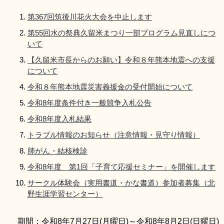
リンク集
利用ガイド
第367回筑後川花火大会を中止します
RSS
第55回水の祭典久留米まつり一部プログラム見直しにつ
プライバシーポリシー
いて
サイトについて
【久留米市長からのお願い】令和８年熊本地震への支援
について
閉じる
令和８年熊本地震災害義援金の受付開始について
令和8年度条件付き一般競争入札公告
令和8年度入札結果
トラブル情報のお知らせ（注意情報・見守り情報）
肺がん・結核検診
令和8年度 第1回「子育て応援セミナー」を開催します
サークル体験会（実用書道・かな書道）参加者募集（北
野生涯学習センター）
期間：令和8年7月27日(月曜日)～令和8年8月2日(日曜日)