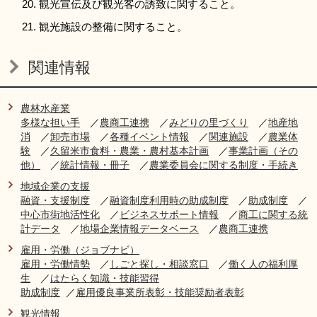
観光宣伝及び観光客の誘致に関すること。
観光施設の整備に関すること。
関連情報
農林水産業
多様な担い手
／
農商工連携
／
みどりの里づくり
／
地産地
消
／
卸売市場
／
各種イベント情報
／
関連施設
／
農業体
験
／
久留米市食料・農業・農村基本計画
／
事業計画（その
他）
／
統計情報・冊子
／
農業委員会に関する制度・手続き
地域企業の支援
融資・支援制度
／
融資制度利用時の助成制度
／
助成制度
／
中心市街地活性化
／
ビジネスサポート情報
／
商工に関する統
計データ
／
地場企業情報データベース
／
農商工連携
雇用・労働（ジョブナビ）
雇用・労働情勢
／
しごと探し・相談窓口
／
働く人の福利厚
生
／
はたらく知識・技能習得
助成制度
／
雇用優良事業所表彰・技能奨励者表彰
観光情報