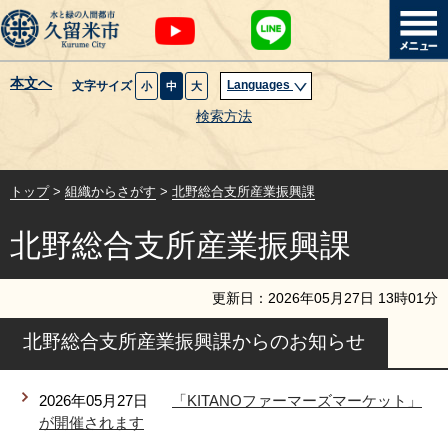
本文へ
Languages
文字サイズ
小
中
大
暮らし・届出
検索方法
子育て・教育
トップ
>
組織からさがす
>
北野総合支所産業振興課
健康・医療・福祉
北野総合支所産業振興課
観光魅力・イベント
更新日：
2026
年
05
月
27
日
13
時
01
分
創業・産業・ビジネス
北野総合支所産業振興課からのお知らせ
計画・政策
2026年05月27日
「KITANOファーマーズマーケット」
が開催されます
サイトマップ
組織から探す