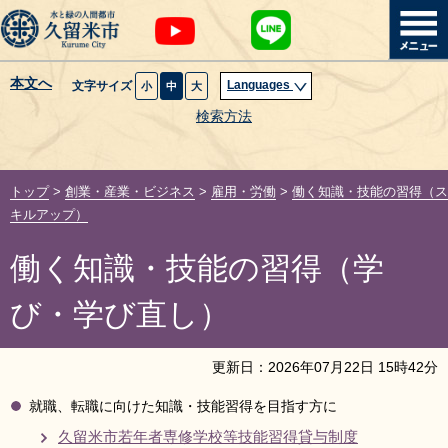
本文へ
Languages
文字サイズ
小
中
大
暮らし・届出
検索方法
子育て・教育
トップ
>
創業・産業・ビジネス
>
雇用・労働
>
働く知識・技能の習得（ス
健康・医療・福祉
キルアップ）
働く知識・技能の習得（学
観光魅力・イベント
び・学び直し）
創業・産業・ビジネス
更新日：
2026
年
07
月
22
日
15
時
42
分
計画・政策
就職、転職に向けた知識・技能習得を目指す方に
サイトマップ
組織から探す
久留米市若年者専修学校等技能習得貸与制度